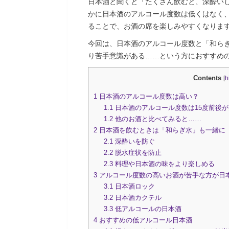
日本酒と聞くと「たくさん飲むと、深酔い
かに日本酒のアルコール度数は低くはなく
ることで、お酒の席を楽しみやすくなりま
今回は、日本酒のアルコール度数と「和ら
り苦手意識がある……という方におすすめ
Contents
[
h
1
日本酒のアルコール度数は高い？
1.1
日本酒のアルコール度数は15度前後が
1.2
他のお酒と比べてみると……
2
日本酒を飲むときは「和らぎ水」も一緒に
2.1
深酔いを防ぐ
2.2
脱水症状を防止
2.3
料理や日本酒の味をより楽しめる
3
アルコール度数の高いお酒が苦手な方が日
3.1
日本酒ロック
3.2
日本酒カクテル
3.3
低アルコールの日本酒
4
おすすめの低アルコール日本酒