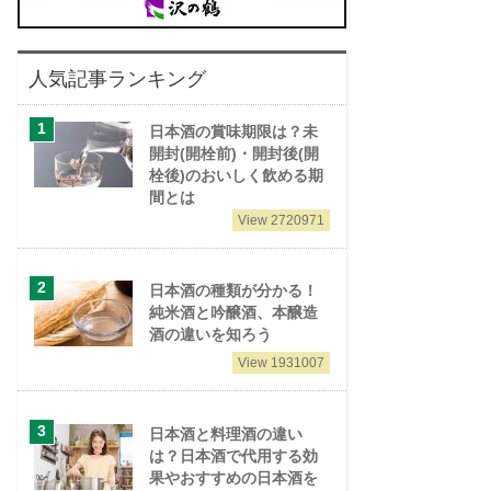
人気記事ランキング
日本酒の賞味期限は？未
開封(開栓前)・開封後(開
栓後)のおいしく飲める期
間とは
View 2720971
日本酒の種類が分かる！
純米酒と吟醸酒、本醸造
酒の違いを知ろう
View 1931007
日本酒と料理酒の違い
は？日本酒で代用する効
果やおすすめの日本酒を