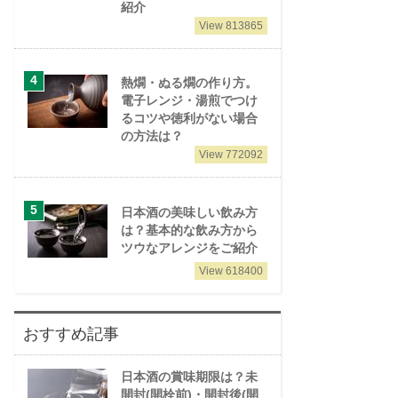
紹介
View 813865
熱燗・ぬる燗の作り方。
電子レンジ・湯煎でつけ
るコツや徳利がない場合
の方法は？
View 772092
日本酒の美味しい飲み方
は？基本的な飲み方から
ツウなアレンジをご紹介
View 618400
おすすめ記事
日本酒の賞味期限は？未
開封(開栓前)・開封後(開