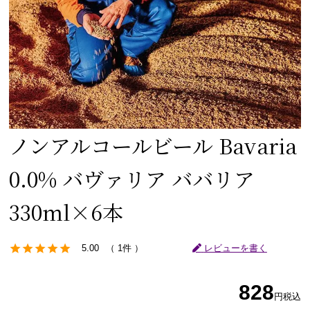
ノンアルコールビール Bavaria
0.0% バヴァリア ババリア
330ml×6本
5.00
1件
レビューを書く
828
円
税込