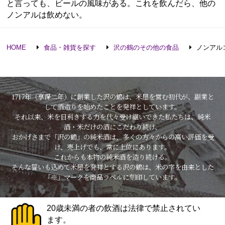
と言っても、ビールの風味がある。これを飲んだら、他の
ノンアルは飲めない。
HOME
食品・雑貨を探す
沢の鶴のその他の食品
ノンアルコー
1717年（享保二年）に創業した沢の鶴は、米屋を営む初代が、副業と
して酒造りを始めたことを発祥としています。
それ以来、米を目利きする力を代々受け継いできた私たちは、純米
酒・米だけの酒にこだわり続け、
おかげさまで「沢の鶴」の純米酒は、多くの方々からの高い評価を受
け、売上げでも、常に上位にあります。
これからも本物の純米酒を造り続ける。
そんな誓いも込めて米屋を発祥とする沢の鶴は、米の字を由来とした
「※」マークを商品ラベルに刻印しています。
20歳未満の者の飲酒は法律で禁止されてい
ます。