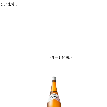
ています。
4
件中
1
-
4
件表示