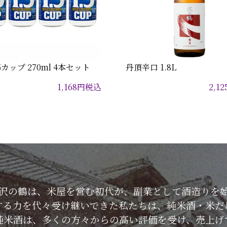
5カップ 270ml 4本セット
丹頂辛口 1.8L
1,168
円
税込
2,12
した沢の鶴は、米屋を営む初代が、副業として酒造りを
する力を代々受け継いできた私たちは、純米酒・米だ
純米酒は、多くの方々からの高い評価を受け、売上げ