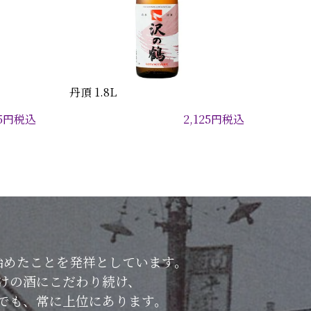
丹頂 1.8L
5
円
税込
2,125
円
税込
始めたことを発祥としています。
けの酒にこだわり続け、
でも、常に上位にあります。