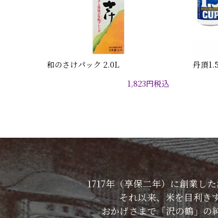
和のさけパック 2.0L
丹頂1.
1,823
円
税込
1717年（享保二年）に創業
それ以来、米を目利き
おかげさまで「沢の鶴」の