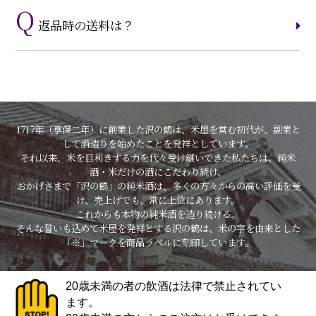
返品時の送料は？
1717年（享保二年）に創業した沢の鶴は、米屋を営む初代が、副業と
して酒造りを始めたことを発祥としています。
それ以来、米を目利きする力を代々受け継いできた私たちは、純米
酒・米だけの酒にこだわり続け、
おかげさまで「沢の鶴」の純米酒は、多くの方々からの高い評価を受
け、売上げでも、常に上位にあります。
これからも本物の純米酒を造り続ける。
そんな誓いも込めて米屋を発祥とする沢の鶴は、米の字を由来とした
「※」マークを商品ラベルに刻印しています。
20歳未満の者の飲酒は法律で禁止されてい
ます。