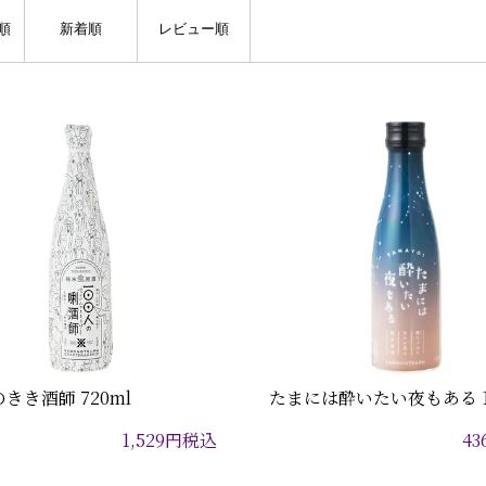
順
新着順
レビュー順
のきき酒師 720ml
たまには酔いたい夜もある 1
1,529
円
税込
43