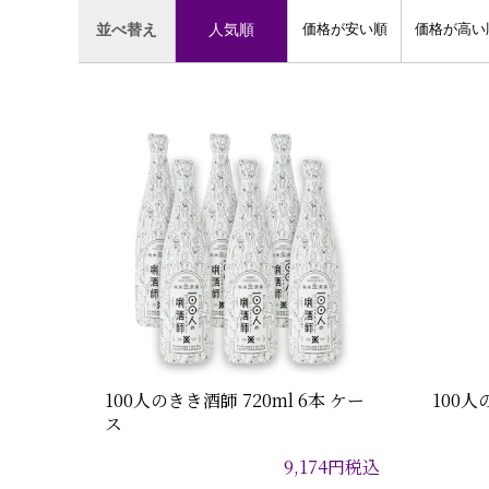
人気順
価格が安い順
価格が高い
100人のきき酒師 720ml 6本 ケー
100人
ス
9,174
円
税込