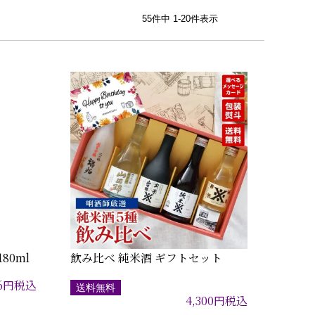
55
件中
1
-
20
件表示
80ml
飲み比べ 純米酒 ギフトセット
6
円
税込
送料無料
4,300
円
税込