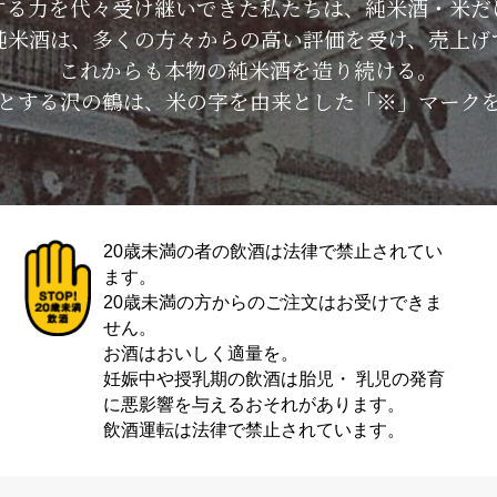
する力を代々受け継いできた私たちは、純米酒・米だ
純米酒は、多くの方々からの高い評価を受け、売上げ
これからも本物の純米酒を造り続ける。
とする沢の鶴は、米の字を由来とした「※」マーク
20歳未満の者の飲酒は法律で禁止されてい
ます。
20歳未満の方からのご注文はお受けできま
せん。
お酒はおいしく適量を。
妊娠中や授乳期の飲酒は胎児・ 乳児の発育
に悪影響を与えるおそれがあります。
飲酒運転は法律で禁止されています。