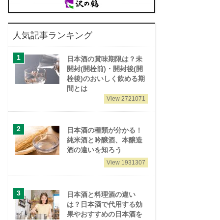
人気記事ランキング
日本酒の賞味期限は？未
開封(開栓前)・開封後(開
栓後)のおいしく飲める期
間とは
View 2721071
日本酒の種類が分かる！
純米酒と吟醸酒、本醸造
酒の違いを知ろう
View 1931307
日本酒と料理酒の違い
は？日本酒で代用する効
果やおすすめの日本酒を