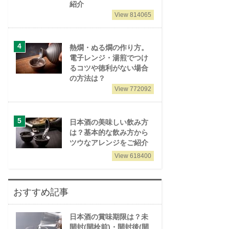
紹介
View 814065
熱燗・ぬる燗の作り方。
電子レンジ・湯煎でつけ
るコツや徳利がない場合
の方法は？
View 772092
日本酒の美味しい飲み方
は？基本的な飲み方から
ツウなアレンジをご紹介
View 618400
おすすめ記事
日本酒の賞味期限は？未
開封(開栓前)・開封後(開