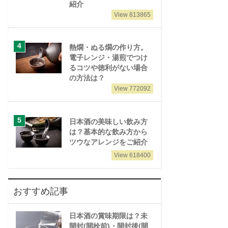
紹介
View 813865
熱燗・ぬる燗の作り方。
電子レンジ・湯煎でつけ
るコツや徳利がない場合
の方法は？
View 772092
日本酒の美味しい飲み方
は？基本的な飲み方から
ツウなアレンジをご紹介
View 618400
おすすめ記事
日本酒の賞味期限は？未
開封(開栓前)・開封後(開