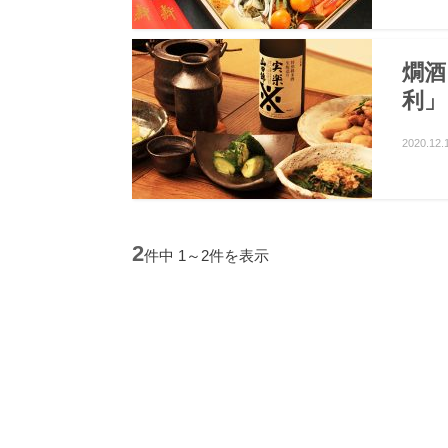
燗酒
利」
2020.12.
2
件中 1～2件を表示