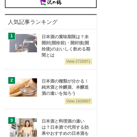
人気記事ランキング
日本酒の賞味期限は？未
開封(開栓前)・開封後(開
栓後)のおいしく飲める期
間とは
View 2720971
日本酒の種類が分かる！
純米酒と吟醸酒、本醸造
酒の違いを知ろう
View 1930807
日本酒と料理酒の違い
は？日本酒で代用する効
果やおすすめの日本酒を