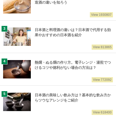
造酒の違いを知ろう
View 1930807
日本酒と料理酒の違いは？日本酒で代用する効
果やおすすめの日本酒を紹介
View 813865
熱燗・ぬる燗の作り方。電子レンジ・湯煎でつ
けるコツや徳利がない場合の方法は？
View 772092
日本酒の美味しい飲み方は？基本的な飲み方か
らツウなアレンジをご紹介
View 618400