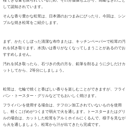
穫できる量も限られているため、その分価値も上がり、高級なきのこと
して認知されています。
そんな香り豊かな松茸は、日本酒のおつまみにぴったり。今回は、シン
プルな焼き松茸をご紹介します。
まず、かたくしぼった清潔な布巾または、キッチンペーパーで松茸の汚
れを拭き取ります。水洗いは香りがなくなってしまうことがあるのでお
すすめしません。
汚れを拭き取ったら、石づきの先の方を、鉛筆を削るように少しだけカ
ットしてから、2等分にしましょう。
松茸は、七輪で焼くと香ばしい香りを楽しむことができますが、フライ
パン・トースター・グリルなどでもおいしく焼けます。
フライパンを使用する場合は、テフロン加工されていないものを使用
し、軽くこげめがつくまで弱火で火を通します。トースターまたはグリ
ルの場合は、カットした松茸をアルミホイルにくるんで、様子を見なが
ら火を通しましょう。松茸から汁が出てきたら完成です。