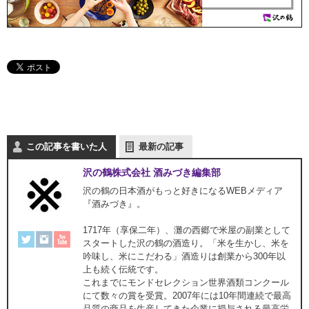
この記事を書いた人
最新の記事
沢の鶴株式会社 酒みづき編集部
沢の鶴の日本酒がもっと好きになるWEBメディア
『酒みづき』。
1717年（享保二年）、灘の西郷で米屋の副業として
スタートした沢の鶴の酒造り。「米を生かし、米を
吟味し、米にこだわる」酒造りは創業から300年以
上も続く伝統です。
これまでにモンドセレクション世界酒類コンクール
にて数々の賞を受賞。2007年には10年間連続で最高
品質の商品を生産してきた企業に授与される最高栄