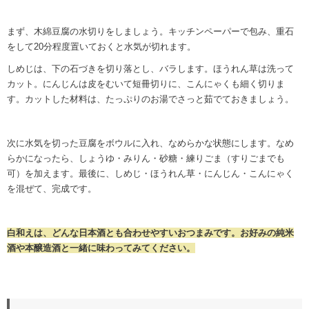
まず、木綿豆腐の水切りをしましょう。キッチンペーパーで包み、重石
をして20分程度置いておくと水気が切れます。
しめじは、下の石づきを切り落とし、バラします。ほうれん草は洗って
カット。にんじんは皮をむいて短冊切りに、こんにゃくも細く切りま
す。カットした材料は、たっぷりのお湯でさっと茹でておきましょう。
次に水気を切った豆腐をボウルに入れ、なめらかな状態にします。なめ
らかになったら、しょうゆ・みりん・砂糖・練りごま（すりごまでも
可）を加えます。最後に、しめじ・ほうれん草・にんじん・こんにゃく
を混ぜて、完成です。
白和えは、どんな日本酒とも合わせやすいおつまみです。お好みの純米
酒や本醸造酒と一緒に味わってみてください。