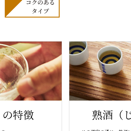
）の特徴
熟酒（