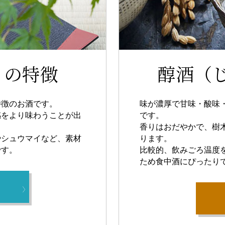
）の特徴
醇酒（
特徴のお酒です。
味が濃厚で甘味・酸味
感をより味わうことが出
です。
香りはおだやかで、樹
やシュウマイなど、素材
ります。
です。
比較的、飲みごろ温度
ため食中酒にぴったり