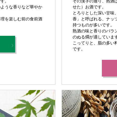
です。
その漢字の通り、熟酒
のような香りなど華やか
せた）お酒です。
とろりとした深い甘味
料理を楽しむ前の食前酒
香」と呼ばれる、ナッ
持つものが多いです。
熟酒の味と香りのバラン
のぬる燗が適していま
こってりと、脂の多い
です。