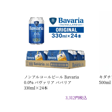
ノンアルコールビール Bavaria
キダチ
0.0% バヴァリア ババリア
500ml
330ml×24本
3,312
円
税込