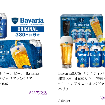
コールビール Bavaria
Bavaria0.0% バラエティパ
 バヴァリア ババリア
種類 330ml 6本入り （特
l×6本
付） ノンアルコール バヴァ
バリア
828
円
税込
89
在庫切れ