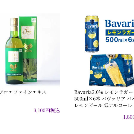
アロエファインエキス
Bavaria2.0% レモンラガー
500ml×6本 バヴァリア 
レモンビール 低アルコール
3,100
円
税込
1,80