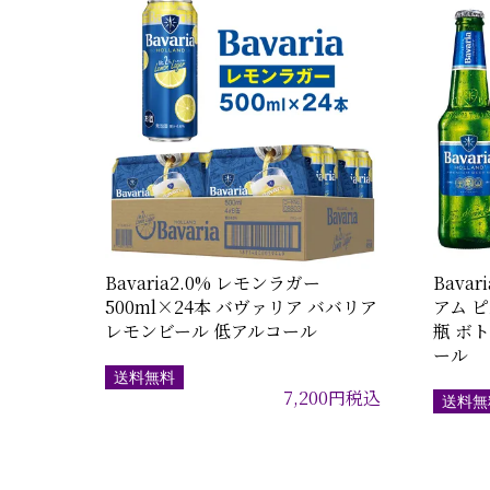
Bavaria2.0% レモンラガー
Bavar
500ml×24本 バヴァリア ババリア
アム ピ
レモンビール 低アルコール
瓶 ボ
ール
送料無料
7,200
円
税込
送料無