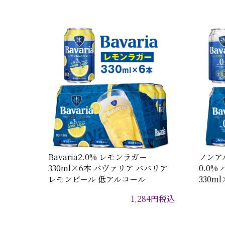
Bavaria2.0% レモンラガー
ノンアル
330ml×6本 バヴァリア ババリア
0.0%
レモンビール 低アルコール
330m
1,284
円
税込