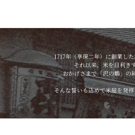
1717年（享保二年）に創業
それ以来、米を目利き
おかげさまで「沢の鶴」の
そんな誓いも込めて米屋を発祥