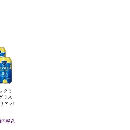
ック 3
製グラス
リア バ
4
円
税込