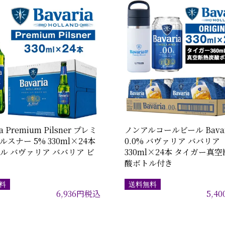
ia Premium Pilsner プレミ
ノンアルコールビール Bavar
ルスナー 5% 330ml×24本
0.0% バヴァリア ババリア
トル バヴァリア ババリア ビ
330ml×24本 タイガー真
酸ボトル付き
料
送料無料
6,936
円
税込
5,40