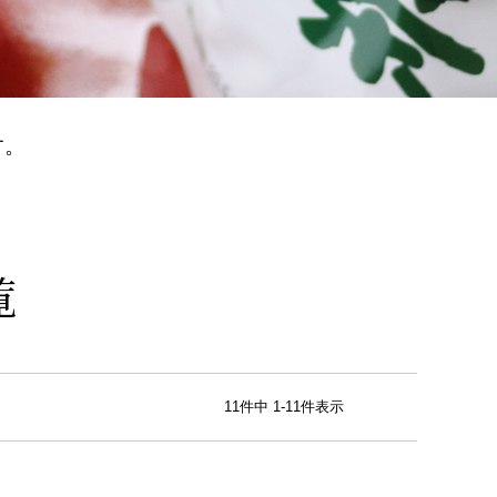
す。
覧
11
件中
1
-
11
件表示