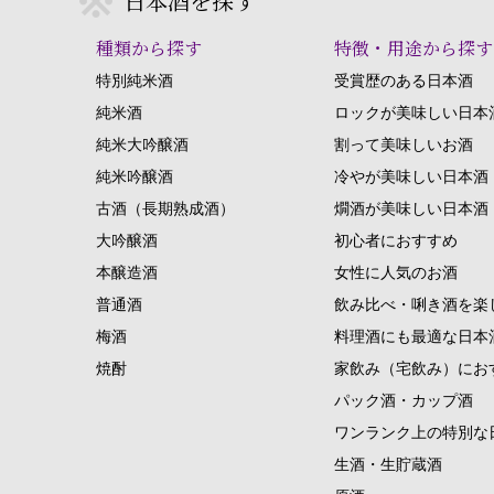
日本酒を探す
種類から探す
特徴・用途から探す
特別純米酒
受賞歴のある日本酒
純米酒
ロックが美味しい日本
純米大吟醸酒
割って美味しいお酒
純米吟醸酒
冷やが美味しい日本酒
古酒（長期熟成酒）
燗酒が美味しい日本酒
大吟醸酒
初心者におすすめ
本醸造酒
女性に人気のお酒
普通酒
飲み比べ・唎き酒を楽
梅酒
料理酒にも最適な日本
焼酎
家飲み（宅飲み）にお
パック酒・カップ酒
ワンランク上の特別な
生酒・生貯蔵酒