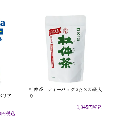
杜仲茶 ティーバッグ 3ｇ×25袋入
ババリア
り
1,345
円
税込
0
円
税込