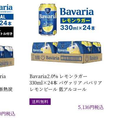
ia
Bavaria2.0% レモンラガー
330ml×24本 バヴァリア ババリア
空断熱炭
レモンビール 低アルコール
送料無料
5,136
円
税込
0
円
税込