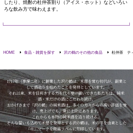
したり、焼酎の杜仲茶割り（アイス・ホット）などいろい
ろな飲み方で味わえます。
HOME
食品・雑貨を探す
沢の鶴のその他の食品
杜仲茶 ティ
1717年（享保二年）に創業した沢の鶴は、米屋を営む初代が、副業と
して酒造りを始めたことを発祥としています。
それ以来、米を目利きする力を代々受け継いできた私たちは、純米
酒・米だけの酒にこだわり続け、
おかげさまで「沢の鶴」の純米酒は、多くの方々からの高い評価を受
け、売上げでも、常に上位にあります。
これからも本物の純米酒を造り続ける。
そんな誓いも込めて米屋を発祥とする沢の鶴は、米の字を由来とした
「※」マークを商品ラベルに刻印しています。