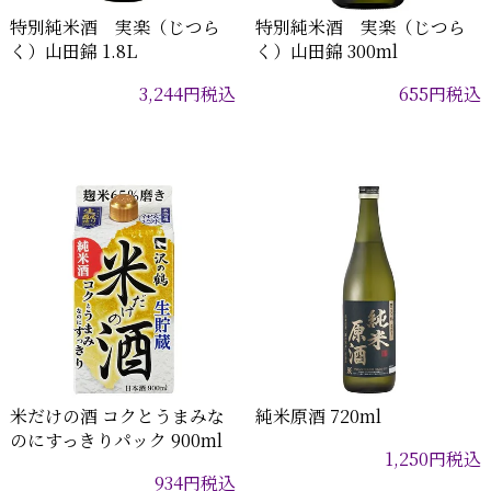
特別純米酒 実楽（じつら
特別純米酒 実楽（じつら
く）山田錦 1.8L
く）山田錦 300ml
3,244
円
税込
655
円
税込
米だけの酒 コクとうまみな
純米原酒 720ml
のにすっきりパック 900ml
1,250
円
税込
934
円
税込