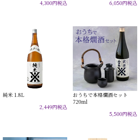
4,300
円
税込
6,050
円
税込
純米 1.8L
おうちで本格燗酒セット
720ml
2,449
円
税込
5,500
円
税込