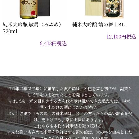
純米大吟醸 敏馬（みぬめ）
純米大吟醸 鶴の舞 1.8L
720ml
12,100
円
税込
6,413
円
税込
1717年（享保二年）に創業した沢の鶴は、米屋を営む初代が、副業と
して酒造りを始めたことを発祥としています。
それ以来、米を目利きする力を代々受け継いできた私たちは、純米
酒・米だけの酒にこだわり続け、
おかげさまで「沢の鶴」の純米酒は、多くの方々からの高い評価を受
け、売上げでも、常に上位にあります。
これからも本物の純米酒を造り続ける。
そんな誓いも込めて米屋を発祥とする沢の鶴は、米の字を由来とした
「※」マークを商品ラベルに刻印しています。