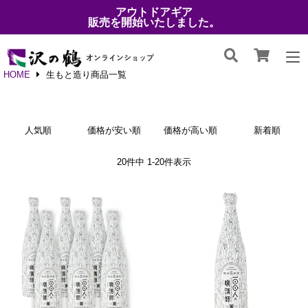
アウトドアギア
販売を開始いたしました。
HOME
生もと造り商品一覧
人気順
価格が安い順
価格が高い順
新着順
20
件中
1
-
20
件表示