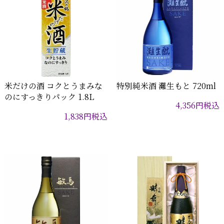
米だけの酒 コクとうまみな
特別純米酒 灘生もと 720ml
のにすっきりパック 1.8L
4,356
円
税込
1,838
円
税込