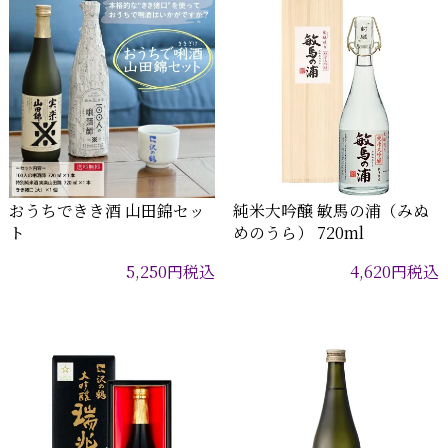
おうちできき酒 山田錦セッ
純米大吟醸 敏馬の浦（みぬ
ト
めのうら） 720ml
5,250
円
税込
4,620
円
税込