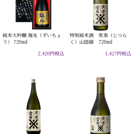
純米大吟醸 瑞兆（ずいちょ
特別純米酒 実楽（じつら
う） 720ml
く）山田錦 720ml
2,420
円
税込
1,427
円
税込