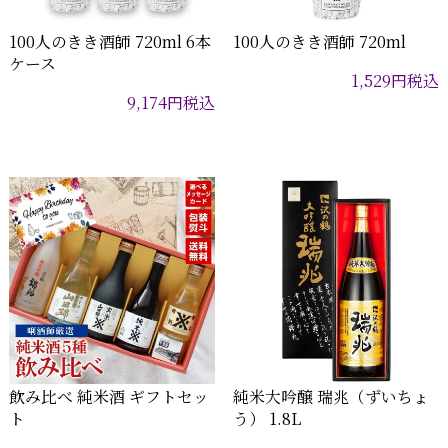
100人のきき酒師 720ml 6本
100人のきき酒師 720ml
ケース
1,529
円
税込
9,174
円
税込
飲み比べ 純米酒 ギフトセッ
純米大吟醸 瑞兆（ずいちょ
ト
う） 1.8L