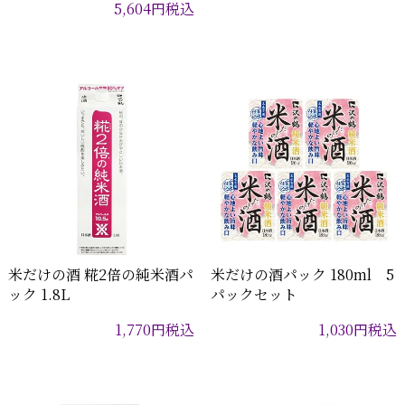
5,604
円
税込
米だけの酒 糀2倍の純米酒パ
米だけの酒パック 180ml 5
ック 1.8L
パックセット
1,770
円
税込
1,030
円
税込