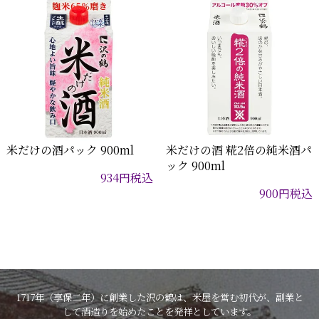
米だけの酒パック 900ml
米だけの酒 糀2倍の純米酒パ
ック 900ml
934
円
税込
900
円
税込
1717年（享保二年）に創業した沢の鶴は、米屋を営む初代が、副業と
して酒造りを始めたことを発祥としています。