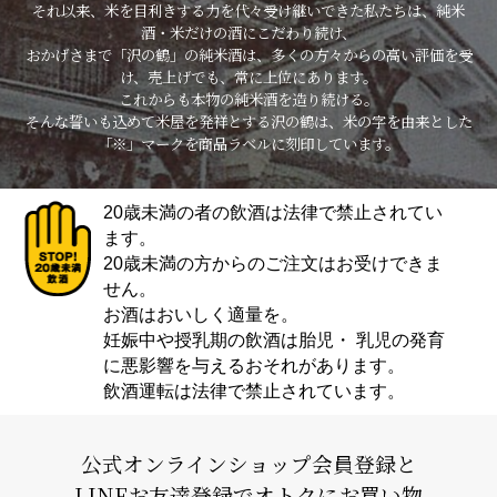
それ以来、米を目利きする力を代々受け継いできた私たちは、純米
酒・米だけの酒にこだわり続け、
おかげさまで「沢の鶴」の純米酒は、多くの方々からの高い評価を受
け、売上げでも、常に上位にあります。
これからも本物の純米酒を造り続ける。
そんな誓いも込めて米屋を発祥とする沢の鶴は、米の字を由来とした
「※」マークを商品ラベルに刻印しています。
20歳未満の者の飲酒は法律で禁止されてい
ます。
20歳未満の方からのご注文はお受けできま
せん。
お酒はおいしく適量を。
妊娠中や授乳期の飲酒は胎児・ 乳児の発育
に悪影響を与えるおそれがあります。
飲酒運転は法律で禁止されています。
公式オンラインショップ会員登録と
LINEお友達登録でオトクにお買い物