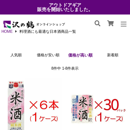
アウトドアギア
販売を開始いたしました。
HOME
料理酒にも最適な日本酒商品一覧
人気順
価格が安い順
価格が高い順
新着順
8
件中
1
-
8
件表示