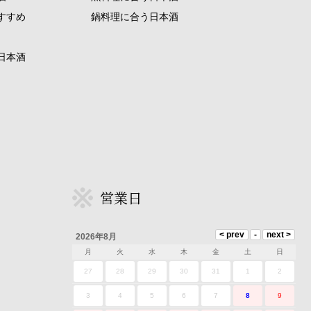
すすめ
鍋料理に合う日本酒
日本酒
営業日
2026年8月
月
火
水
木
金
土
日
27
28
29
30
31
1
2
3
4
5
6
7
8
9