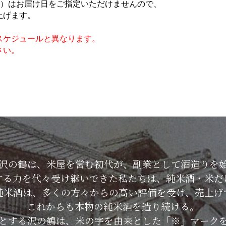
日（火）はお届け日をご指定いただけませんので、
上げます。
スケジュールと異なります。
さい。
した沢の鶴は、米屋を営む初代が、副業として酒造りを
する力を代々受け継いできた私たちは、純米酒・米だ
純米酒は、多くの方々からの高い評価を受け、売上げ
これからも本物の純米酒を造り続ける。
とする沢の鶴は、米の字を由来とした「※」マーク