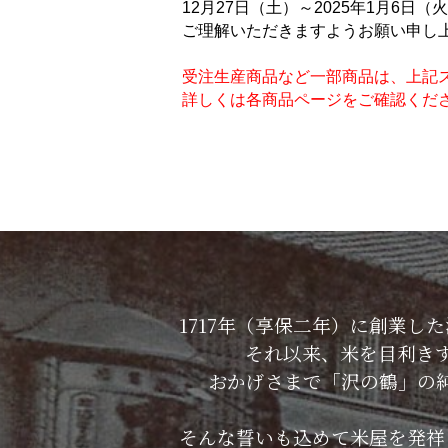
12月27日（土）～2025年1月6
ご理解いただきますようお願い申し
受注生産商品など一部商品は、上記
詳しくは各商品ページをご確認くだ
1717年（享保二年）に創業
それ以来、米を目利き
おかげさまで「沢の鶴」の
そんな誓いも込めて米屋を発祥