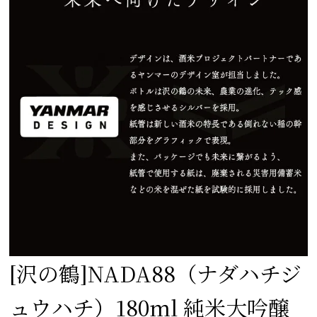
[沢の鶴]
NADA88（ナダハチジ
ュウハチ）180ml 純米大吟醸