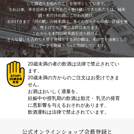
して酒造りを始めたことを発祥としています。
それ以来、米を目利きする力を代々受け継いできた私たちは、純米
酒・米だけの酒にこだわり続け、
おかげさまで「沢の鶴」の純米酒は、多くの方々からの高い評価を受
け、売上げでも、常に上位にあります。
これからも本物の純米酒を造り続ける。
そんな誓いも込めて米屋を発祥とする沢の鶴は、米の字を由来とした
「※」マークを商品ラベルに刻印しています。
20歳未満の者の飲酒は法律で禁止されてい
ます。
20歳未満の方からのご注文はお受けできま
せん。
お酒はおいしく適量を。
妊娠中や授乳期の飲酒は胎児・ 乳児の発育
に悪影響を与えるおそれがあります。
飲酒運転は法律で禁止されています。
公式オンラインショップ会員登録と