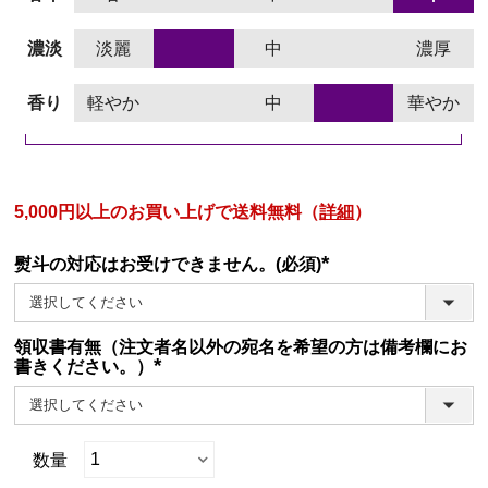
濃淡
淡麗
中
濃厚
香り
軽やか
中
華やか
5,000円以上のお買い上げで送料無料（
詳細
）
熨斗の対応はお受けできません。(必須)
(必
須)
領収書有無（注文者名以外の宛名を希望の方は備考欄にお
書きください。）
(必
須)