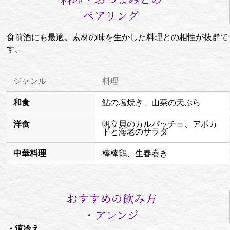
ペアリング
食前酒にも最適。素材の味を生かした料理との相性が抜群で
す。
ジャンル
料理
和食
鮎の塩焼き、山菜の天ぷら
洋食
帆立貝のカルパッチョ、アボカ
ドと海老のサラダ
中華料理
棒棒鶏、生春巻き
おすすめの飲み方
・アレンジ
・涼冷え