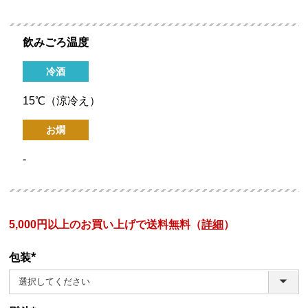
飲みごろ温度
冷酒
15℃（涼冷え）
お燗
-
5,000円以上のお買い上げで送料無料（
詳細
）
包装
(必
須)