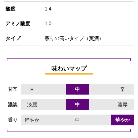
酸度
1.4
アミノ酸度
1.0
タイプ
薫りの高いタイプ（薫酒）
味わいマップ
甘辛
甘
中
辛
濃淡
淡麗
中
濃厚
香り
軽やか
中
華やか