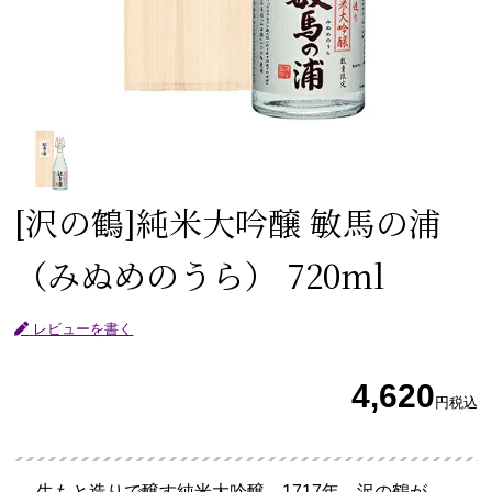
[沢の鶴]
純米大吟醸 敏馬の浦
（みぬめのうら） 720ml
レビューを書く
4,620
円
税込
生もと造りで醸す純米大吟醸。1717年、沢の鶴が、