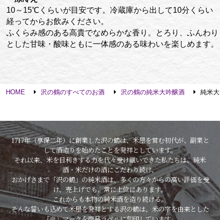
10～15℃くらいが目安です。冷蔵庫から出して10分くらい
経ってからお飲みください。
ふくらみ感のある高貴でなめらかな香り。とろり、ふんわり
とした甘味・酸味ともに一体感のある味わいを楽しめます。
HOME
沢の鶴のすべてのお酒
沢の鶴の純米大吟醸酒
純米大
1717年（享保二年）に創業した沢の鶴は、米屋を営む初代が、副業と
して酒造りを始めたことを発祥としています。
それ以来、米を目利きする力を代々受け継いできた私たちは、純米
酒・米だけの酒にこだわり続け、
おかげさまで「沢の鶴」の純米酒は、多くの方々からの高い評価を受
け、売上げでも、常に上位にあります。
これからも本物の純米酒を造り続ける。
そんな誓いも込めて米屋を発祥とする沢の鶴は、米の字を由来とした
「※」マークを商品ラベルに刻印しています。