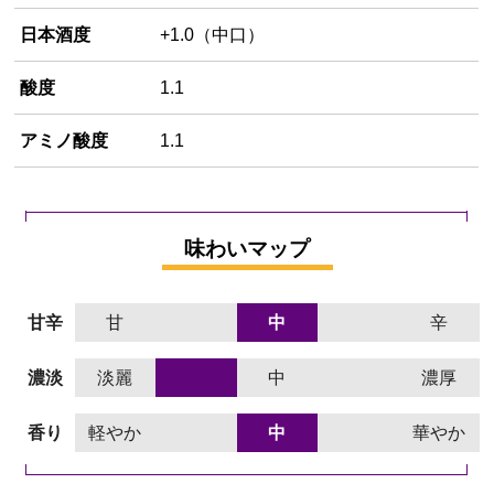
日本酒度
+1.0（中口）
酸度
1.1
アミノ酸度
1.1
味わいマップ
甘辛
甘
中
辛
濃淡
淡麗
中
濃厚
香り
軽やか
中
華やか