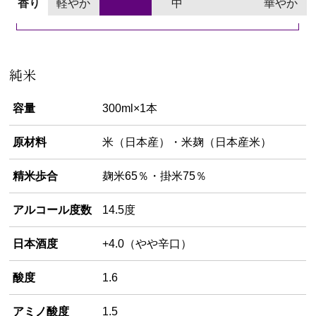
香り
軽やか
中
華やか
純米
容量
300ml×1本
原材料
米（日本産）・米麹（日本産米）
精米歩合
麹米65％・掛米75％
アルコール度数
14.5度
日本酒度
+4.0（やや辛口）
酸度
1.6
アミノ酸度
1.5