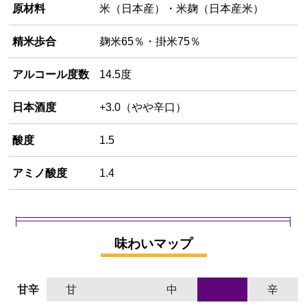
原材料
米（日本産）・米麹（日本産米）
精米歩合
麹米65％・掛米75％
アルコール度数
14.5度
日本酒度
+3.0（やや辛口）
酸度
1.5
アミノ酸度
1.4
味わいマップ
甘辛
甘
中
辛