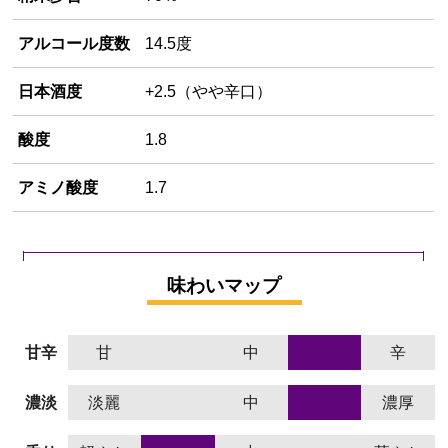
アルコール度数
14.5度
日本酒度
+2.5（やや辛口）
酸度
1.8
アミノ酸度
1.7
味わいマップ
甘辛
甘
中
辛
濃淡
淡麗
中
濃厚