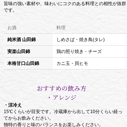
旨味の強い素材や、味わいにコクのある料理との相性が抜群
です。
お酒
料理
純米酒 山田錦
しめさば・焼き鳥(タレ)
実楽山田錦
鶏の照り焼き・チーズ
本格甘口山田錦
カニ玉・貝ヒモ
おすすめの飲み方
・アレンジ
・涼冷え
15℃くらいが目安です。冷蔵庫から出して10分くらい経っ
てからお飲みください。
独特の香りと味のバランスをお楽しみください。