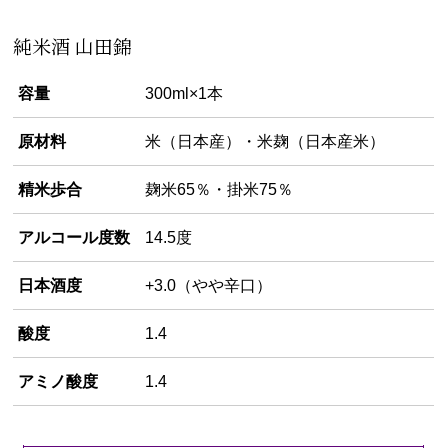
純米酒 山田錦
容量
300ml×1本
原材料
米（日本産）・米麹（日本産米）
精米歩合
麹米65％・掛米75％
アルコール度数
14.5度
日本酒度
+3.0（やや辛口）
酸度
1.4
アミノ酸度
1.4