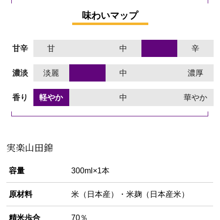
味わいマップ
甘辛
甘
中
辛
濃淡
淡麗
中
濃厚
香り
軽やか
中
華やか
実楽山田錦
容量
300ml×1本
原材料
米（日本産）・米麹（日本産米）
精米歩合
70％