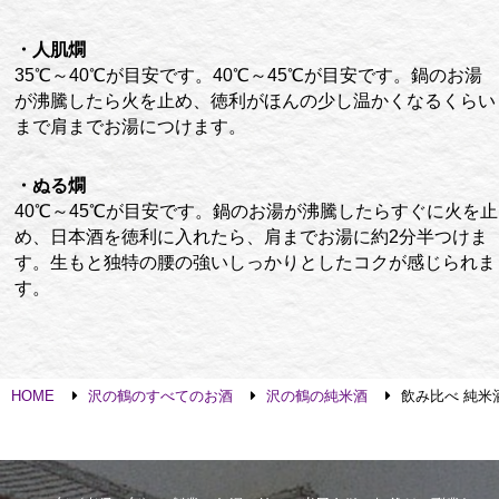
・人肌燗
35℃～40℃が目安です。40℃～45℃が目安です。鍋のお湯
が沸騰したら火を止め、徳利がほんの少し温かくなるくらい
まで肩までお湯につけます。
・ぬる燗
40℃～45℃が目安です。鍋のお湯が沸騰したらすぐに火を止
め、日本酒を徳利に入れたら、肩までお湯に約2分半つけま
す。生もと独特の腰の強いしっかりとしたコクが感じられま
す。
HOME
沢の鶴のすべてのお酒
沢の鶴の純米酒
飲み比べ 純米