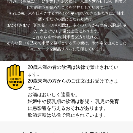
1717年（享保二年）に創業した沢の鶴は、米屋を営む初代が、副業と
して酒造りを始めたことを発祥としています。
それ以来、米を目利きする力を代々受け継いできた私たちは、純米
酒・米だけの酒にこだわり続け、
おかげさまで「沢の鶴」の純米酒は、多くの方々からの高い評価を受
け、売上げでも、常に上位にあります。
これからも本物の純米酒を造り続ける。
そんな誓いも込めて米屋を発祥とする沢の鶴は、米の字を由来とした
「※」マークを商品ラベルに刻印しています。
20歳未満の者の飲酒は法律で禁止されてい
ます。
20歳未満の方からのご注文はお受けできま
せん。
お酒はおいしく適量を。
妊娠中や授乳期の飲酒は胎児・ 乳児の発育
に悪影響を与えるおそれがあります。
飲酒運転は法律で禁止されています。