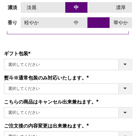
濃淡
淡麗
中
濃厚
香り
軽やか
中
華やか
ギフト包装
(必
須)
熨斗※通常包装のみ対応いたします。
(必
須)
こちらの商品はキャンセル出来兼ねます。
(必
須)
ご注文後の内容変更は出来兼ねます。
(必
須)