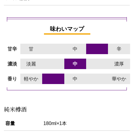
味わいマップ
甘辛
甘
中
辛
濃淡
淡麗
中
濃厚
香り
軽やか
中
華やか
純米樽酒
容量
180ml×1本