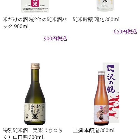
米だけの酒 糀2倍の純米酒パ
純米吟醸 瑞兆 300ml
ック 900ml
659
円
税込
900
円
税込
特別純米酒 実楽（じつら
上撰 本醸造 300ml
く）山田錦 300ml