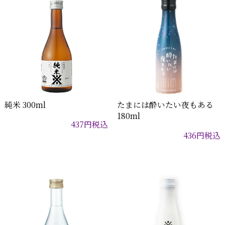
純米 300ml
たまには酔いたい夜もある
180ml
437
円
税込
436
円
税込