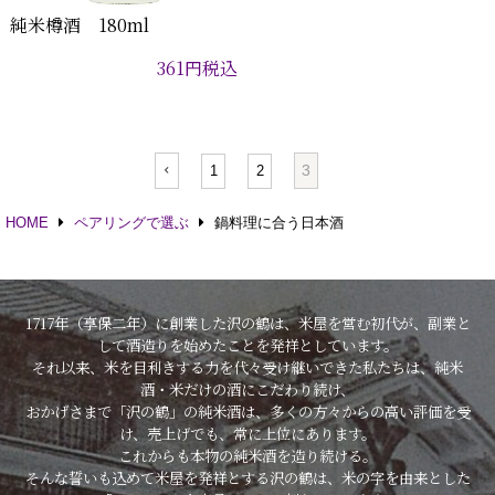
純米樽酒 180ml
361
円
税込
3
1
2
HOME
ペアリングで選ぶ
鍋料理に合う日本酒
1717年（享保二年）に創業した沢の鶴は、米屋を営む初代が、副業と
して酒造りを始めたことを発祥としています。
それ以来、米を目利きする力を代々受け継いできた私たちは、純米
酒・米だけの酒にこだわり続け、
おかげさまで「沢の鶴」の純米酒は、多くの方々からの高い評価を受
け、売上げでも、常に上位にあります。
これからも本物の純米酒を造り続ける。
そんな誓いも込めて米屋を発祥とする沢の鶴は、米の字を由来とした