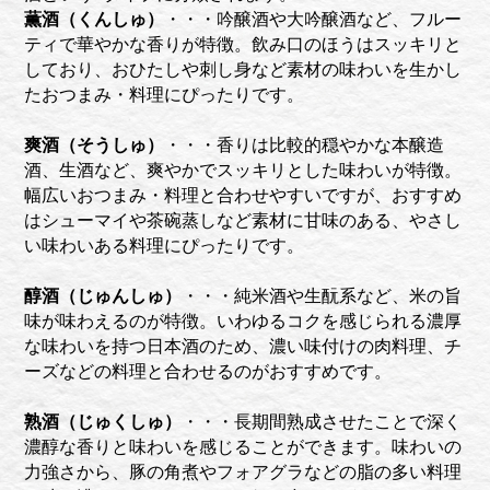
薫酒（くんしゅ）
・・・吟醸酒や大吟醸酒など、フルー
ティで華やかな香りが特徴。飲み口のほうはスッキリと
しており、おひたしや刺し身など素材の味わいを生かし
たおつまみ・料理にぴったりです。
爽酒（そうしゅ）
・・・香りは比較的穏やかな本醸造
酒、生酒など、爽やかでスッキリとした味わいが特徴。
幅広いおつまみ・料理と合わせやすいですが、おすすめ
はシューマイや茶碗蒸しなど素材に甘味のある、やさし
い味わいある料理にぴったりです。
醇酒（じゅんしゅ）
・・・純米酒や生酛系など、米の旨
味が味わえるのが特徴。いわゆるコクを感じられる濃厚
な味わいを持つ日本酒のため、濃い味付けの肉料理、チ
ーズなどの料理と合わせるのがおすすめです。
熟酒（じゅくしゅ）
・・・長期間熟成させたことで深く
濃醇な香りと味わいを感じることができます。味わいの
力強さから、豚の角煮やフォアグラなどの脂の多い料理