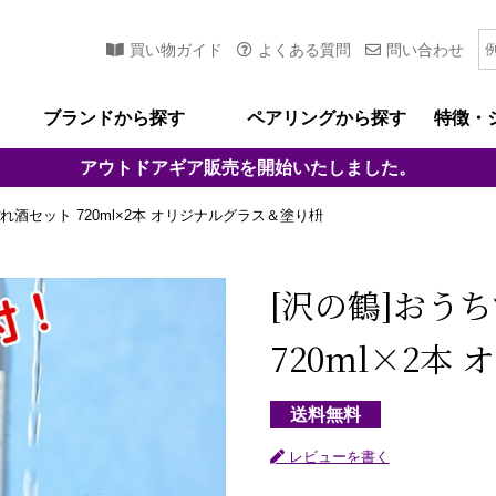
買い物ガイド
よくある質問
問い合わせ
ブランドから探す
ペアリングから探す
特徴・
アウトドアギア
販売を開始いたしました。
酒セット 720ml×2本 オリジナルグラス＆塗り枡
[沢の鶴]
おうち
720ml×2本
送料無料
レビューを書く