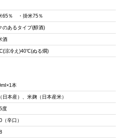
米65％ ・掛米75％
クのあるタイプ(醇酒)
米酒
℃(涼冷え)40℃(ぬる燗)
0ml×1本
（日本産）、米麹（日本産米）
.5度
.0（辛口）
8