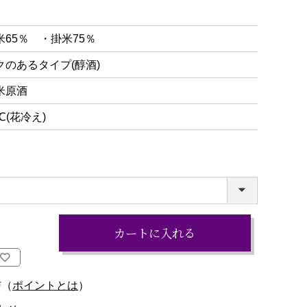
米65％ ・掛米75％
クのあるタイプ(醇酒)
米原酒
℃(花冷え)
カートに入れる
与（
ポイントとは
）