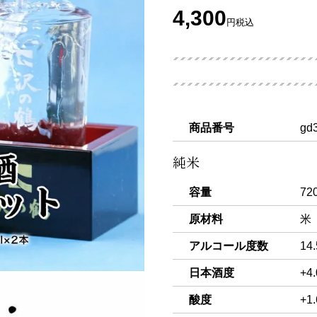
4,300
円
税込
商品番号
gd
純米
容量
72
原材料
米
アルコール度数
14
日本酒度
+
酸度
+1.