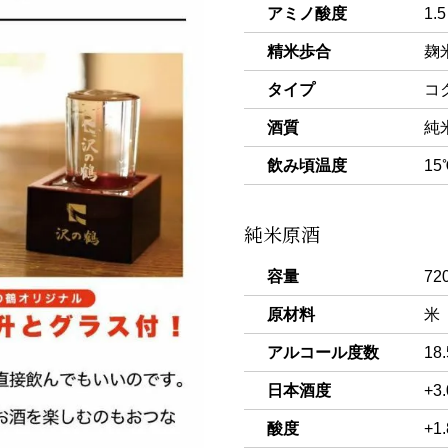
アミノ酸度
1.5
精米歩合
麹
タイプ
コ
酒質
純
飲み頃温度
15
純米原酒
容量
72
原材料
米
アルコール度数
18
日本酒度
+3
酸度
+1.