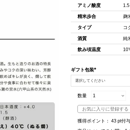
アミノ酸度
1.5
精米歩合
麹
タイプ
コ
酒質
純
飲み頃温度
10
ギフト包装
(必
須)
お気に入りに登録する
獲得ポイント：
43
pt付