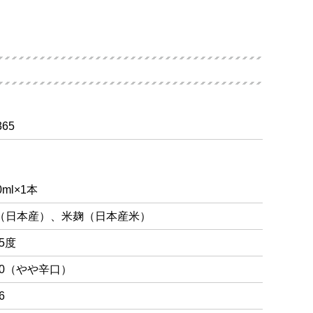
365
0ml×1本
（日本産）、米麹（日本産米）
.5度
4.0（やや辛口）
6