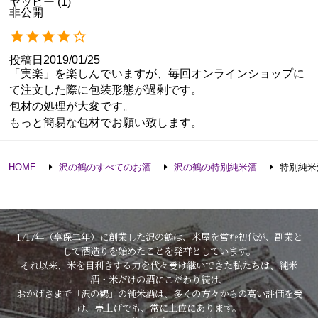
ヤッピー
1
非公開
投稿日
2019/01/25
「実楽」を楽しんでいますが、毎回オンラインショップに
て注文した際に包装形態が過剰です。

包材の処理が大変です。

もっと簡易な包材でお願い致します。
HOME
沢の鶴のすべてのお酒
沢の鶴の特別純米酒
特別純米
1717年（享保二年）に創業した沢の鶴は、米屋を営む初代が、副業と
して酒造りを始めたことを発祥としています。
それ以来、米を目利きする力を代々受け継いできた私たちは、純米
酒・米だけの酒にこだわり続け、
おかげさまで「沢の鶴」の純米酒は、多くの方々からの高い評価を受
け、売上げでも、常に上位にあります。