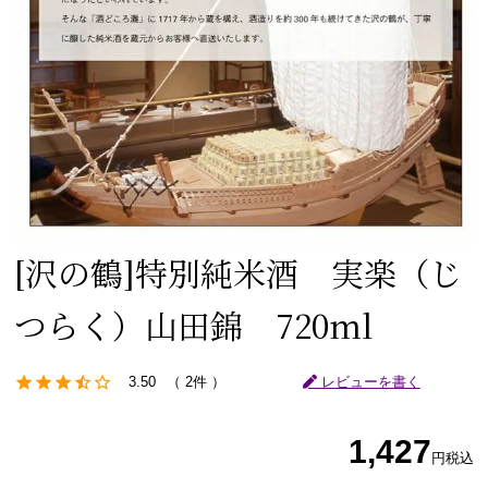
[沢の鶴]
特別純米酒 実楽（じ
つらく）山田錦 720ml
3.50
2件
レビューを書く
1,427
円
税込