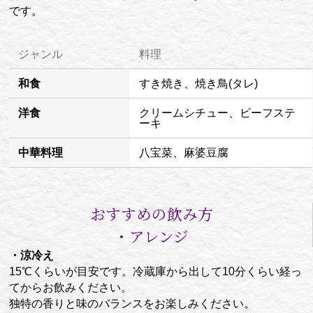
です。
ジャンル
料理
和食
すき焼き、焼き鳥(タレ)
洋食
クリームシチュー、ビーフステ
ーキ
中華料理
八宝菜、麻婆豆腐
おすすめの飲み方
・アレンジ
・涼冷え
15℃くらいが目安です。冷蔵庫から出して10分くらい経っ
てからお飲みください。
独特の香りと味のバランスをお楽しみください。