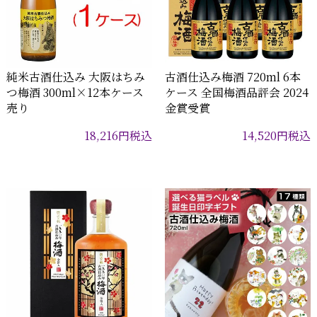
純米古酒仕込み 大阪はちみ
古酒仕込み梅酒 720ml 6本
つ梅酒 300ml×12本ケース
ケース 全国梅酒品評会 2024
売り
金賞受賞
18,216
円
税込
14,520
円
税込