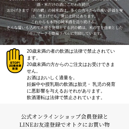
酒・米だけの酒にこだわり続け、
おかげさまで「沢の鶴」の純米酒は、多くの方々からの高い評価を受
け、売上げでも、常に上位にあります。
これからも本物の純米酒を造り続ける。
そんな誓いも込めて米屋を発祥とする沢の鶴は、米の字を由来とした
「※」マークを商品ラベルに刻印しています。
20歳未満の者の飲酒は法律で禁止されてい
ます。
20歳未満の方からのご注文はお受けできま
せん。
お酒はおいしく適量を。
妊娠中や授乳期の飲酒は胎児・ 乳児の発育
に悪影響を与えるおそれがあります。
飲酒運転は法律で禁止されています。
公式オンラインショップ会員登録と
LINEお友達登録でオトクにお買い物