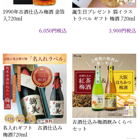
1990年古酒仕込み梅酒 金箔
誕生日プレゼント 猫イラス
入720ml
トラベル ギフト 梅酒 720ml
6,050
円
税込
3,900
円
税込
古酒仕込み梅酒飲みくらべ
名入れギフト 古酒仕込み
セット
梅酒720ml