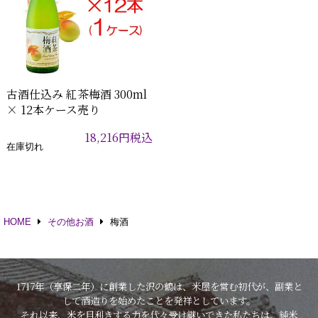
古酒仕込み 紅茶梅酒 300ml
× 12本ケース売り
18,216
円
税込
在庫切れ
HOME
その他お酒
梅酒
1717年（享保二年）に創業した沢の鶴は、米屋を営む初代が、副業と
して酒造りを始めたことを発祥としています。
それ以来、米を目利きする力を代々受け継いできた私たちは、純米