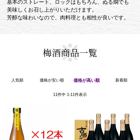
基本のストレート、ロックはもちろん、ぬる燗でも
美味しくお召し上がりいただけます。
芳醇な味わいなので、肉料理とも相性が良いです。
梅酒商品一覧
人気順
価格が安い順
価格が高い順
新着順
11
件中
1
-
11
件表示