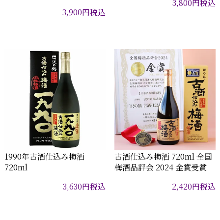
3,800
円
税込
3,900
円
税込
1990年古酒仕込み梅酒
古酒仕込み梅酒 720ml 全国
720ml
梅酒品評会 2024 金賞受賞
3,630
円
税込
2,420
円
税込