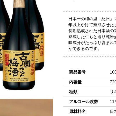
日本一の梅の里「紀州」
年以上かけて熟成させた
長期熟成された日本酒の
熟成した生もと造り純米
味成分がたっぷり含まれ
ができるのです。
商品番号
10
内容量
72
種類
リ
アルコール度数
11
原材料名
日