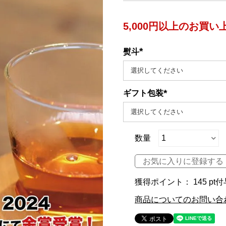
5,000円以上のお買
熨斗
(必
須)
ギフト包装
(必
須)
お気に入りに登録する
獲得ポイント：
145
pt
商品についてのお問い合