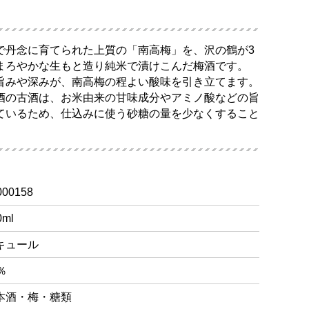
で丹念に育てられた上質の「南高梅」を、沢の鶴が3
まろやかな生もと造り純米で漬けこんだ梅酒です。
旨みや深みが、南高梅の程よい酸味を引き立てます。
酒の古酒は、お米由来の甘味成分やアミノ酸などの旨
ているため、仕込みに使う砂糖の量を少なくすること
000158
0ml
キュール
％
本酒・梅・糖類