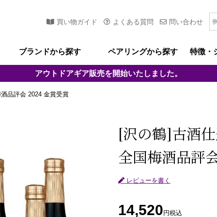
買い物ガイド
よくある質問
問い合わせ
ブランドから探す
ペアリングから探す
特徴・
アウトドアギア
販売を開始いたしました。
酒品評会 2024 金賞受賞
[沢の鶴]
古酒仕
全国梅酒品評会 
レビューを書く
14,520
円
税込