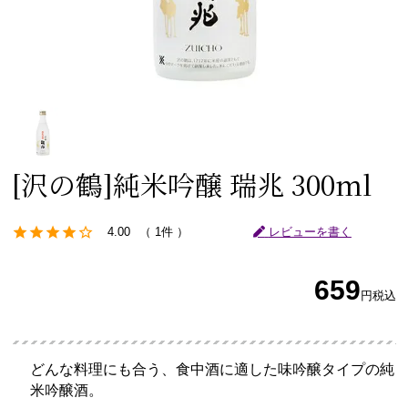
[沢の鶴]
純米吟醸 瑞兆 300ml
4.00
1件
レビューを書く
659
円
税込
どんな料理にも合う、食中酒に適した味吟醸タイプの純
米吟醸酒。