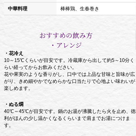
中華料理
棒棒鶏、生春巻き
おすすめの飲み方
・アレンジ
・花冷え
10～15℃くらいが目安です。冷蔵庫から出して約5～10分く
らい経ってからお飲みください。
花や果実のような香りがし、口中では上品な甘味と旨味が広
がり、きめ細やかでなめらかな口当たりで心地よい味わいが
楽しめます。
・ぬる燗
40℃～45℃が目安です。鍋のお湯が沸騰したら火を止め、徳
利がほんの少し温かくなるくらいまで肩までお湯につけま
す。