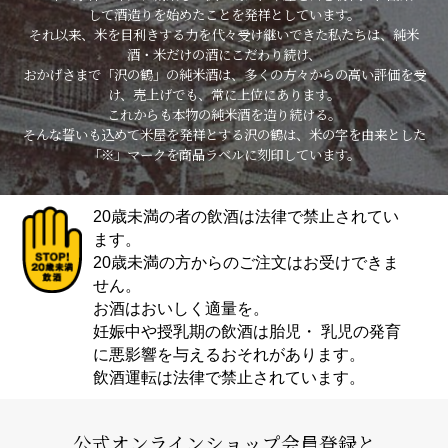
して酒造りを始めたことを発祥としています。
それ以来、米を目利きする力を代々受け継いできた私たちは、純米
酒・米だけの酒にこだわり続け、
おかげさまで「沢の鶴」の純米酒は、多くの方々からの高い評価を受
け、売上げでも、常に上位にあります。
これからも本物の純米酒を造り続ける。
そんな誓いも込めて米屋を発祥とする沢の鶴は、米の字を由来とした
「※」マークを商品ラベルに刻印しています。
20歳未満の者の飲酒は法律で禁止されてい
ます。
20歳未満の方からのご注文はお受けできま
せん。
お酒はおいしく適量を。
妊娠中や授乳期の飲酒は胎児・ 乳児の発育
に悪影響を与えるおそれがあります。
飲酒運転は法律で禁止されています。
公式オンラインショップ会員登録と