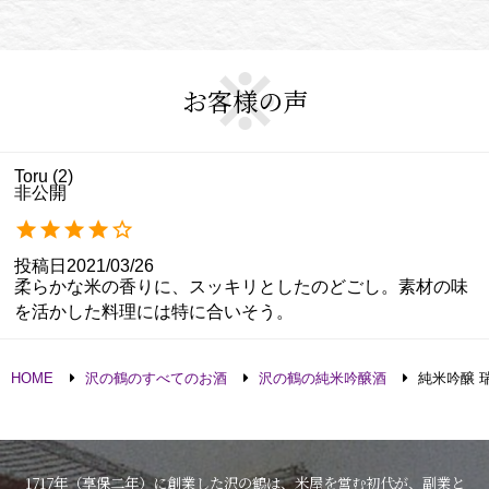
お客様の声
Toru
2
非公開
投稿日
2021/03/26
柔らかな米の香りに、スッキリとしたのどごし。素材の味
を活かした料理には特に合いそう。
HOME
沢の鶴のすべてのお酒
沢の鶴の純米吟醸酒
純米吟醸 瑞兆
1717年（享保二年）に創業した沢の鶴は、米屋を営む初代が、副業と