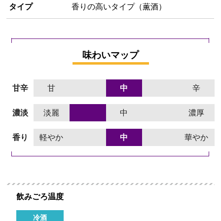
タイプ
香りの高いタイプ（薫酒）
味わいマップ
甘辛
甘
中
辛
濃淡
淡麗
中
濃厚
香り
軽やか
中
華やか
飲みごろ温度
冷酒