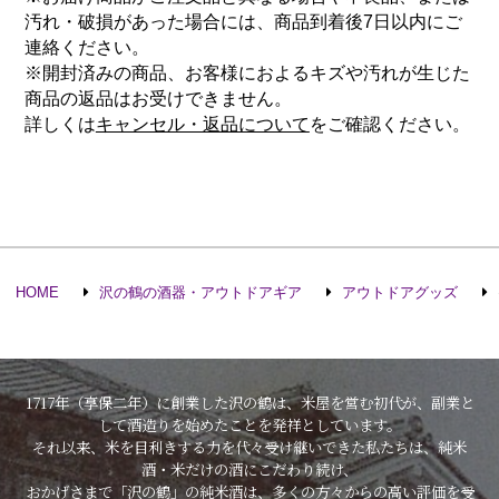
汚れ・破損があった場合には、商品到着後7日以内にご
連絡ください。
※開封済みの商品、お客様におよるキズや汚れが生じた
商品の返品はお受けできません。
詳しくは
キャンセル・返品について
をご確認ください。
HOME
沢の鶴の酒器・アウトドアギア
アウトドアグッズ
1717年（享保二年）に創業した沢の鶴は、米屋を営む初代が、副業と
して酒造りを始めたことを発祥としています。
それ以来、米を目利きする力を代々受け継いできた私たちは、純米
酒・米だけの酒にこだわり続け、
おかげさまで「沢の鶴」の純米酒は、多くの方々からの高い評価を受