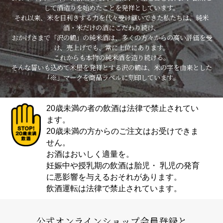
して酒造りを始めたことを発祥としています。
それ以来、米を目利きする力を代々受け継いできた私たちは、純米
酒・米だけの酒にこだわり続け、
おかげさまで「沢の鶴」の純米酒は、多くの方々からの高い評価を受
け、売上げでも、常に上位にあります。
これからも本物の純米酒を造り続ける。
そんな誓いも込めて米屋を発祥とする沢の鶴は、米の字を由来とした
「※」マークを商品ラベルに刻印しています。
20歳未満の者の飲酒は法律で禁止されてい
ます。
20歳未満の方からのご注文はお受けできま
せん。
お酒はおいしく適量を。
妊娠中や授乳期の飲酒は胎児・ 乳児の発育
に悪影響を与えるおそれがあります。
飲酒運転は法律で禁止されています。
公式オンラインショップ会員登録と