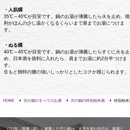
・人肌燗
35℃～40℃が目安です。鍋のお湯が沸騰したら火を止め、徳
利がほんの少し温かくなるくらいまで肩までお湯につけま
す。
・ぬる燗
40℃～45℃が目安です。鍋のお湯が沸騰したらすぐに火を止
め、日本酒を徳利に入れたら、肩までお湯に約2分半つけま
す。
生もと独特の腰の強いしっかりとしたコクが感じられます。
HOME
沢の鶴のすべてのお酒
沢の鶴の特別純米酒
特別純米酒
1717年（享保二年）に創業した沢の鶴は、米屋を営む初代が、副業と