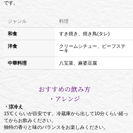
です。
ジャンル
料理
和食
すき焼き、焼き鳥(タレ)
洋食
クリームシチュー、ビーフステ
ーキ
中華料理
八宝菜、麻婆豆腐
おすすめの飲み方
・アレンジ
・涼冷え
15℃くらいが目安です。冷蔵庫から出して10分くらい経っ
てからお飲みください。
独特の香りと味のバランスをお楽しみください。