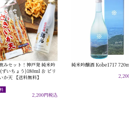
飲みセット！神戸発 純米吟
純米吟醸酒 Kobe1717 720m
(ずいちょう)180ml ＆ ピリ
2,20
いか天 【送料無料】
料
2,200
円
税込