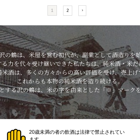
1
2
した沢の鶴は、米屋を営む初代が、副業として酒造りを
する力を代々受け継いできた私たちは、純米酒・米だ
純米酒は、多くの方々からの高い評価を受け、売上げ
これからも本物の純米酒を造り続ける。
とする沢の鶴は、米の字を由来とした「※」マーク
20歳未満の者の飲酒は法律で禁止されてい
ます。