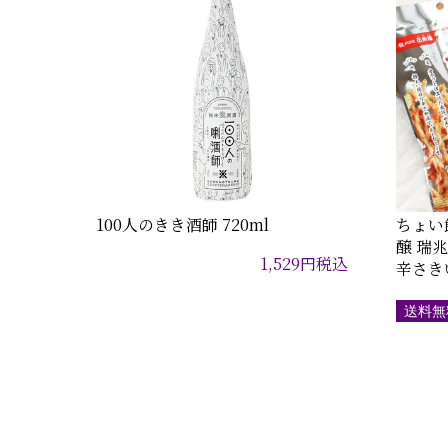
100人のきき酒師 720ml
ちょい
醸 瑞兆
1,529
円
税込
辛さき
送料無