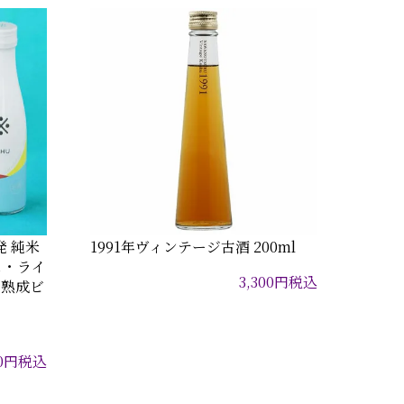
発 純米
1991年ヴィンテージ古酒 200ml
シュ・ライ
3,300
円
税込
る熟成ビ
0
円
税込