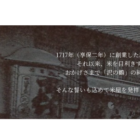
1717年（享保二年）に創業
それ以来、米を目利き
おかげさまで「沢の鶴」の
そんな誓いも込めて米屋を発祥