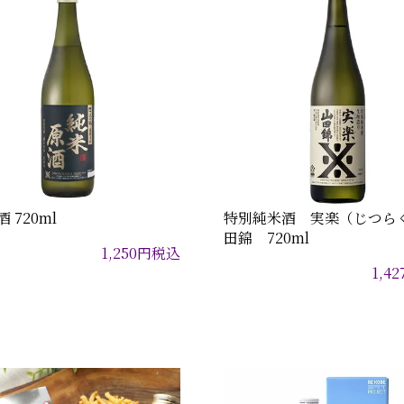
 720ml
特別純米酒 実楽（じつら
田錦 720ml
1,250
円
税込
1,42