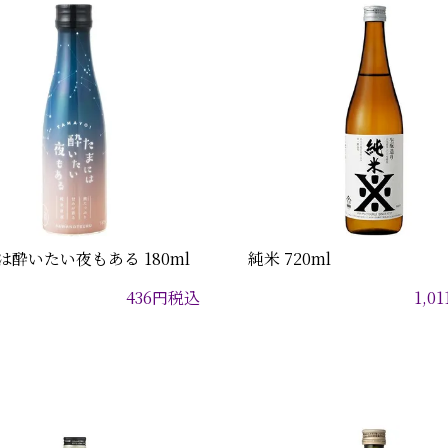
は酔いたい夜もある 180ml
純米 720ml
436
円
税込
1,01