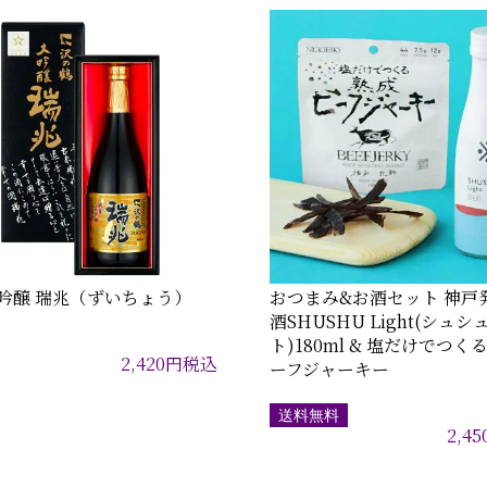
吟醸 瑞兆（ずいちょう）
おつまみ&お酒セット 神戸
酒SHUSHU Light(シュ
ト)180ml & 塩だけでつく
2,420
円
税込
ーフジャーキー
送料無料
2,45