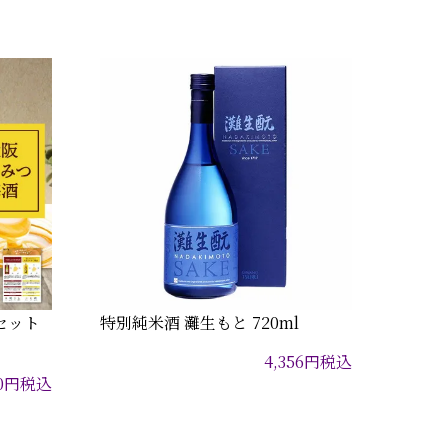
セット
特別純米酒 灘生もと 720ml
4,356
円
税込
0
円
税込