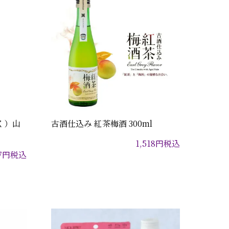
く）山
古酒仕込み 紅茶梅酒 300ml
1,518
円
税込
7
円
税込