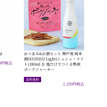
l
おつまみ&お酒セット 神戸発 純米
酒SHUSHU Light(シュシュ・ライ
0
円
税込
ト)180ml ＆ 塩だけでつくる熟成
ポークジャーキー
送料無料
2,250
円
税込