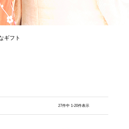
なギフト
27
件中
1
-
20
件表示