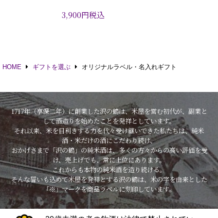
3,900
円
税込
HOME
ギフトを選ぶ
オリジナルラベル・名入れギフト
1717年（享保二年）に創業した沢の鶴は、米屋を営む初代が、副業と
して酒造りを始めたことを発祥としています。
それ以来、米を目利きする力を代々受け継いできた私たちは、純米
酒・米だけの酒にこだわり続け、
おかげさまで「沢の鶴」の純米酒は、多くの方々からの高い評価を受
け、売上げでも、常に上位にあります。
これからも本物の純米酒を造り続ける。
そんな誓いも込めて米屋を発祥とする沢の鶴は、米の字を由来とした
「※」マークを商品ラベルに刻印しています。