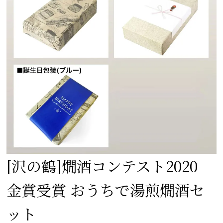
[沢の鶴]
燗酒コンテスト2020
金賞受賞 おうちで湯煎燗酒セ
ット