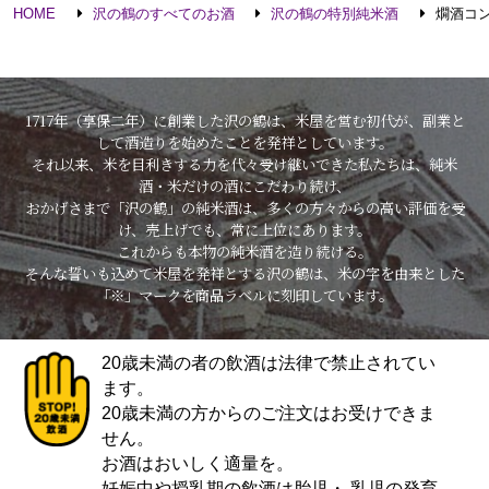
HOME
沢の鶴のすべてのお酒
沢の鶴の特別純米酒
燗酒コン
1717年（享保二年）に創業した沢の鶴は、米屋を営む初代が、副業と
して酒造りを始めたことを発祥としています。
それ以来、米を目利きする力を代々受け継いできた私たちは、純米
酒・米だけの酒にこだわり続け、
おかげさまで「沢の鶴」の純米酒は、多くの方々からの高い評価を受
け、売上げでも、常に上位にあります。
これからも本物の純米酒を造り続ける。
そんな誓いも込めて米屋を発祥とする沢の鶴は、米の字を由来とした
「※」マークを商品ラベルに刻印しています。
20歳未満の者の飲酒は法律で禁止されてい
ます。
20歳未満の方からのご注文はお受けできま
せん。
お酒はおいしく適量を。
妊娠中や授乳期の飲酒は胎児・ 乳児の発育