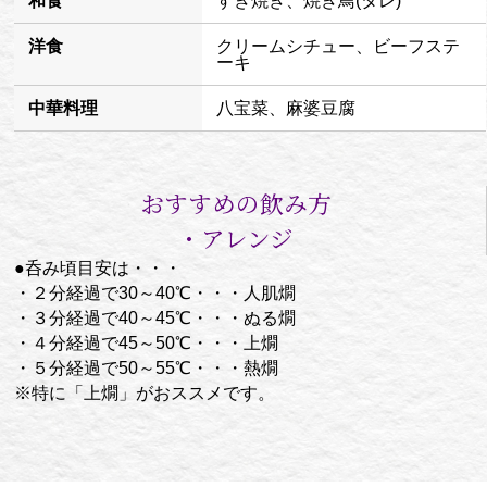
和食
すき焼き、焼き鳥(タレ)
洋食
クリームシチュー、ビーフステ
ーキ
中華料理
八宝菜、麻婆豆腐
おすすめの飲み方
・アレンジ
●呑み頃目安は・・・
・２分経過で30～40℃・・・人肌燗
・３分経過で40～45℃・・・ぬる燗
・４分経過で45～50℃・・・上燗
・５分経過で50～55℃・・・熱燗
※特に「上燗」がおススメです。