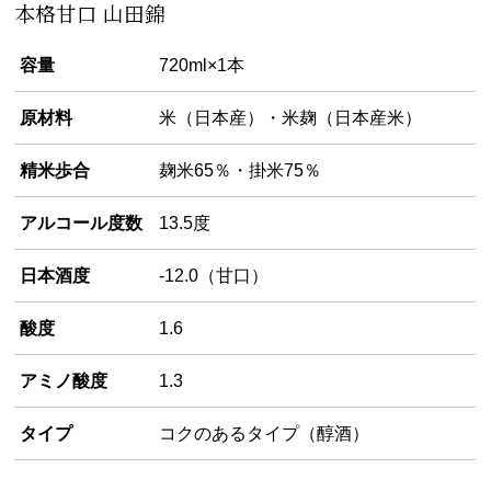
本格甘口 山田錦
容量
720ml×1本
原材料
米（日本産）・米麹（日本産米）
精米歩合
麹米65％・掛米75％
アルコール度数
13.5度
日本酒度
-12.0（甘口）
酸度
1.6
アミノ酸度
1.3
タイプ
コクのあるタイプ（醇酒）