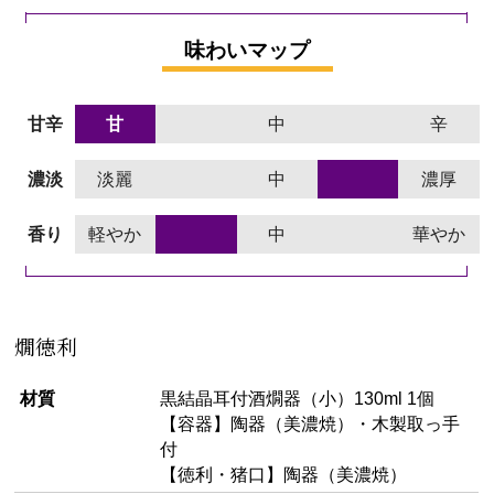
味わいマップ
甘辛
甘
中
辛
濃淡
淡麗
中
濃厚
香り
軽やか
中
華やか
燗徳利
材質
黒結晶耳付酒燗器（小）130ml 1個
【容器】陶器（美濃焼）・木製取っ手
付
【徳利・猪口】陶器（美濃焼）