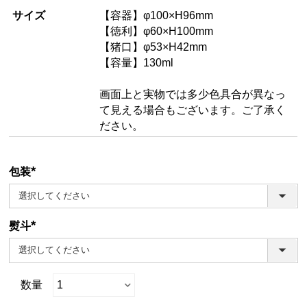
サイズ
【容器】φ100×H96mm
【徳利】φ60×H100mm
【猪口】φ53×H42mm
【容量】130ml
画面上と実物では多少色具合が異なっ
て見える場合もございます。ご了承く
ださい。
包装
(必
須)
熨斗
(必
須)