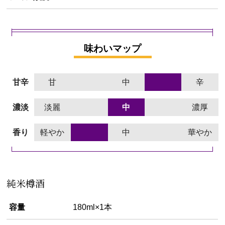
味わいマップ
甘辛
甘
中
辛
濃淡
淡麗
中
濃厚
香り
軽やか
中
華やか
純米樽酒
容量
180ml×1本