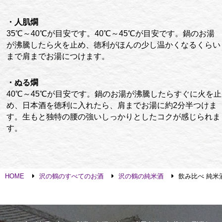
・人肌燗
35℃～40℃が目安です。40℃～45℃が目安です。鍋のお湯
が沸騰したら火を止め、徳利がほんの少し温かくなるくらい
まで肩までお湯につけます。
・ぬる燗
40℃～45℃が目安です。鍋のお湯が沸騰したらすぐに火を止
め、日本酒を徳利に入れたら、肩までお湯に約2分半つけま
す。生もと独特の腰の強いしっかりとしたコクが感じられま
す。
HOME
沢の鶴のすべてのお酒
沢の鶴の純米酒
飲み比べ 純米