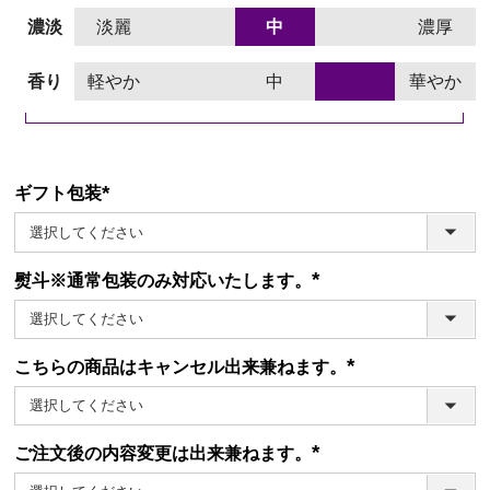
濃淡
淡麗
中
濃厚
香り
軽やか
中
華やか
ギフト包装
(必
須)
熨斗※通常包装のみ対応いたします。
(必
須)
こちらの商品はキャンセル出来兼ねます。
(必
須)
ご注文後の内容変更は出来兼ねます。
(必
須)