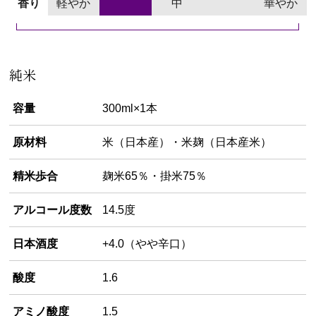
香り
軽やか
中
華やか
純米
容量
300ml×1本
原材料
米（日本産）・米麹（日本産米）
精米歩合
麹米65％・掛米75％
アルコール度数
14.5度
日本酒度
+4.0（やや辛口）
酸度
1.6
アミノ酸度
1.5