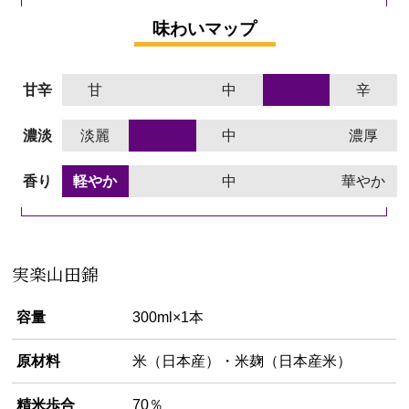
味わいマップ
甘辛
甘
中
辛
濃淡
淡麗
中
濃厚
香り
軽やか
中
華やか
実楽山田錦
容量
300ml×1本
原材料
米（日本産）・米麹（日本産米）
精米歩合
70％