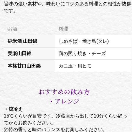
旨味の強い素材や、味わいにコクのある料理との相性が抜群
です。
お酒
料理
純米酒 山田錦
しめさば・焼き鳥(タレ)
実楽山田錦
鶏の照り焼き・チーズ
本格甘口山田錦
カニ玉・貝ヒモ
おすすめの飲み方
・アレンジ
・涼冷え
15℃くらいが目安です。冷蔵庫から出して10分くらい経っ
てからお飲みください。
独特の香りと味のバランスをお楽しみください。