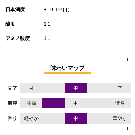
日本酒度
+1.0（中口）
酸度
1.1
アミノ酸度
1.1
味わいマップ
甘辛
甘
中
辛
濃淡
淡麗
中
濃厚
香り
軽やか
中
華やか