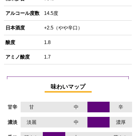
アルコール度数
14.5度
日本酒度
+2.5（やや辛口）
酸度
1.8
アミノ酸度
1.7
味わいマップ
甘辛
甘
中
辛
濃淡
淡麗
中
濃厚