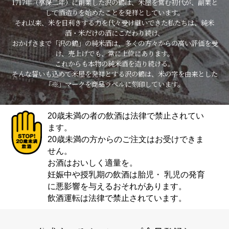
1717年（享保二年）に創業した沢の鶴は、米屋を営む初代が、副業と
して酒造りを始めたことを発祥としています。
それ以来、米を目利きする力を代々受け継いできた私たちは、純米
酒・米だけの酒にこだわり続け、
おかげさまで「沢の鶴」の純米酒は、多くの方々からの高い評価を受
け、売上げでも、常に上位にあります。
これからも本物の純米酒を造り続ける。
そんな誓いも込めて米屋を発祥とする沢の鶴は、米の字を由来とした
「※」マークを商品ラベルに刻印しています。
20歳未満の者の飲酒は法律で禁止されてい
ます。
20歳未満の方からのご注文はお受けできま
せん。
お酒はおいしく適量を。
妊娠中や授乳期の飲酒は胎児・ 乳児の発育
に悪影響を与えるおそれがあります。
飲酒運転は法律で禁止されています。