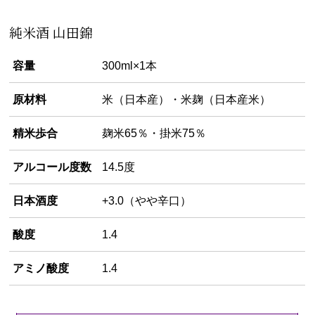
純米酒 山田錦
容量
300ml×1本
原材料
米（日本産）・米麹（日本産米）
精米歩合
麹米65％・掛米75％
アルコール度数
14.5度
日本酒度
+3.0（やや辛口）
酸度
1.4
アミノ酸度
1.4