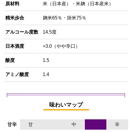
原材料
米（日本産）・米麹（日本産米）
精米歩合
麹米65％・掛米75％
アルコール度数
14.5度
日本酒度
+3.0（やや辛口）
酸度
1.5
アミノ酸度
1.4
味わいマップ
甘辛
甘
中
辛