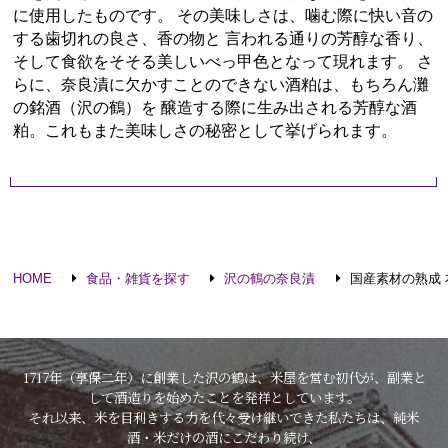
に使用したものです。 その美味しさは、噛む際に快い音の
する歯切れの良さ、香の物と 言われる通りの芳醇な香り、
そして食欲をそそる美しいべっ甲色となって現れます。 さ
らに、奈良漬に欠かすことのできない酒粕は、もちろん灘
の銘酒（沢の鶴）を 醸造する際に生み出される芳醇な酒
粕。これもまた美味しさの秘密として挙げられます。
HOME
食品・雑貨を探す
沢の鶴の奈良漬
国産素材の熟成 本
1717年（享保二年）に創業した沢の鶴は、米屋を営む初代が、副業と
して酒造りを始めたことを発祥としています。
それ以来、米を目利きする力を代々受け継いできた私たちは、純米
酒・米だけの酒にこだわり続け、