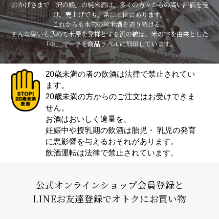
おかげさまで「沢の鶴」の純米酒は、多くの方々からの高い評価を受
け、売上げでも、常に上位にあります。
これからも本物の純米酒を造り続ける。
そんな誓いも込めて米屋を発祥とする沢の鶴は、米の字を由来とした
「※」マークを商品ラベルに刻印しています。
20歳未満の者の飲酒は法律で禁止されてい
ます。
20歳未満の方からのご注文はお受けできま
せん。
お酒はおいしく適量を。
妊娠中や授乳期の飲酒は胎児・ 乳児の発育
に悪影響を与えるおそれがあります。
飲酒運転は法律で禁止されています。
公式オンラインショップ会員登録と
LINEお友達登録でオトクにお買い物