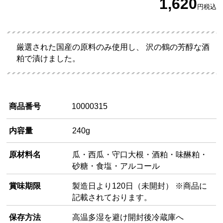
1,620
円
税込
厳選された国産の原料のみ使用し、 沢の鶴の芳醇な酒
粕で漬けました。
商品番号
10000315
内容量
240g
原材料名
瓜・西瓜・守口大根・酒粕・味醂粕・
砂糖・食塩・アルコール
賞味期限
製造日より120日（未開封） ※商品に
記載されております。
保存方法
高温多湿を避け開封後冷蔵庫へ