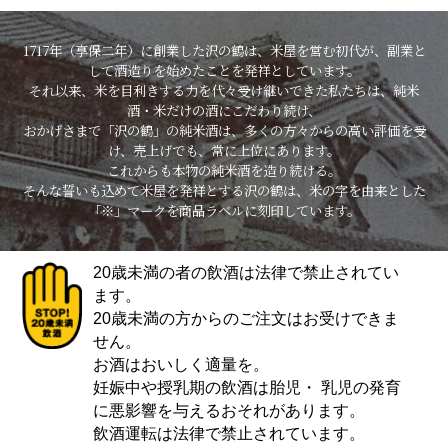
1717年（享保二年）に創業した沢の鶴は、米屋を営む初代が、副業と
して酒造りを始めたことを発祥としています。
それ以来、米を目利きする力を代々受け継いできた私たちは、純米
酒・米だけの酒にこだわり続け、
おかげさまで「沢の鶴」の純米酒は、多くの方々からの高い評価を受
け、売上げでも、常に上位にあります。
これからも本物の純米酒を造り続ける。
そんな誓いも込めて米屋を発祥とする沢の鶴は、米の字を由来とした
「※」マークを商品ラベルに刻印しています。
20歳未満の者の飲酒は法律で禁止されてい
ます。
20歳未満の方からのご注文はお受けできま
せん。
お酒はおいしく適量を。
妊娠中や授乳期の飲酒は胎児・ 乳児の発育
に悪影響を与えるおそれがあります。
飲酒運転は法律で禁止されています。