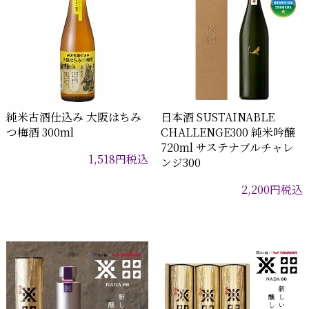
純米古酒仕込み 大阪はちみ
日本酒 SUSTAINABLE
つ梅酒 300ml
CHALLENGE300 純米吟醸
720ml サステナブルチャレ
1,518
円
税込
ンジ300
2,200
円
税込