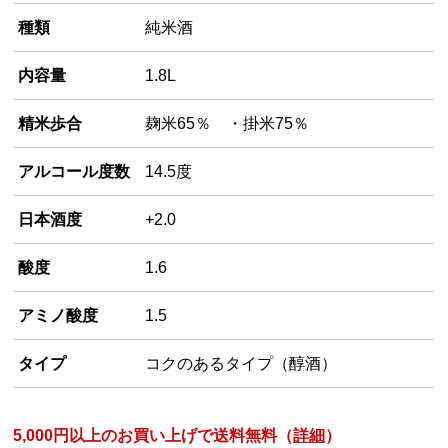
種類
純米酒
内容量
1.8L
精米歩合
麹米65％ ・掛米75％
アルコール度数
14.5度
日本酒度
+2.0
酸度
1.6
アミノ酸度
1.5
タイプ
コクのあるタイプ（醇酒）
5,000円以上のお買い上げで送料無料（
詳細
）