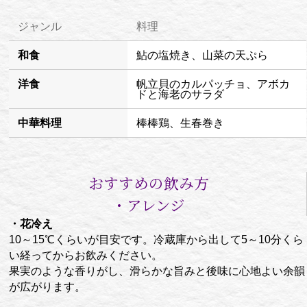
ジャンル
料理
和食
鮎の塩焼き、山菜の天ぷら
洋食
帆立貝のカルパッチョ、アボカ
ドと海老のサラダ
中華料理
棒棒鶏、生春巻き
おすすめの飲み方
・アレンジ
・花冷え
10～15℃くらいが目安です。冷蔵庫から出して5～10分くら
い経ってからお飲みください。
果実のような香りがし、滑らかな旨みと後味に心地よい余韻
が広がります。