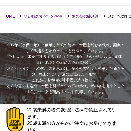
HOME
沢の鶴のすべてのお酒
沢の鶴の純米酒
米だけの酒 コ
1717年（享保二年）に創業した沢の鶴は、米屋を営む初代が、副業と
して酒造りを始めたことを発祥としています。
それ以来、米を目利きする力を代々受け継いできた私たちは、純米
酒・米だけの酒にこだわり続け、
おかげさまで「沢の鶴」の純米酒は、多くの方々からの高い評価を受
け、売上げでも、常に上位にあります。
これからも本物の純米酒を造り続ける。
そんな誓いも込めて米屋を発祥とする沢の鶴は、米の字を由来とした
「※」マークを商品ラベルに刻印しています。
20歳未満の者の飲酒は法律で禁止されてい
ます。
20歳未満の方からのご注文はお受けできま
せん。