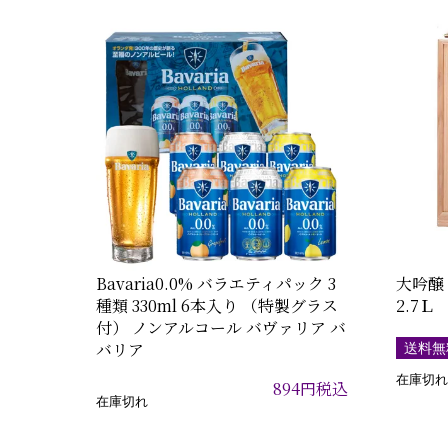
Bavaria0.0% バラエティパック 3
大吟醸
種類 330ml 6本入り （特製グラス
2.7Ｌ
付） ノンアルコール バヴァリア バ
バリア
送料無
在庫切れ
894
円
税込
在庫切れ