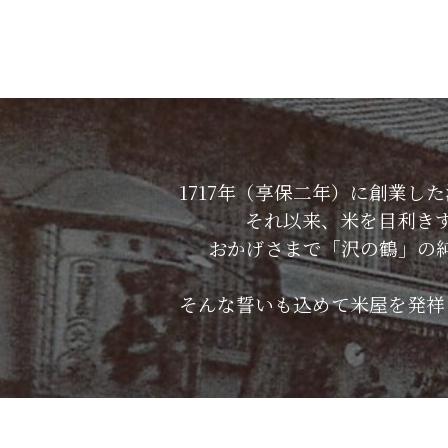
1717年（享保二年）に創業
それ以来、米を目利き
おかげさまで「沢の鶴」の
そんな誓いも込めて米屋を発祥