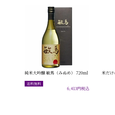
純米大吟醸 敏馬（みぬめ） 720ml
米だけの
送料無料
6,413
円
税込