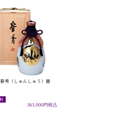
 春秀（しゅんしゅう）壺
料
363,000
円
税込