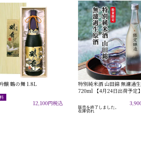
醸 鶴の舞 1.8L
特別純米酒 山田錦 無濾過
720ml 【4月24日出荷予定
料
12,100
円
税込
3,90
販売を終了しました。
在庫切れ