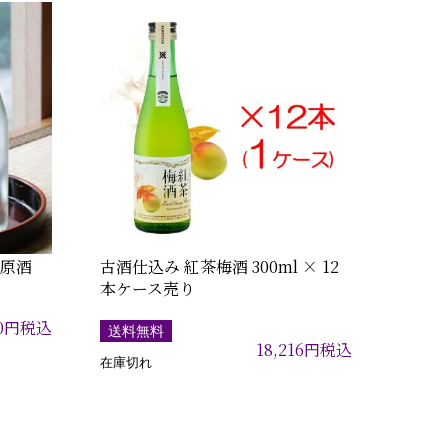
生原酒
古酒仕込み 紅茶梅酒 300ml × 12
】
本ケース売り
0
円
税込
送料無料
18,216
円
税込
在庫切れ