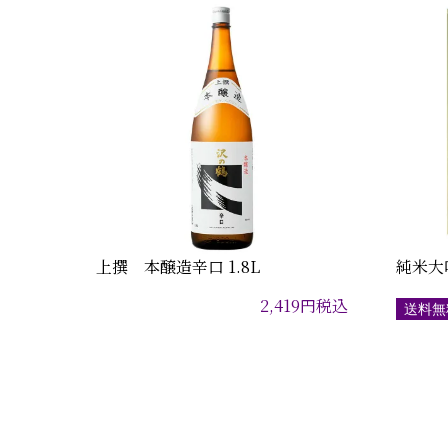
上撰 本醸造辛口 1.8L
純米大吟
2,419
円
税込
送料無