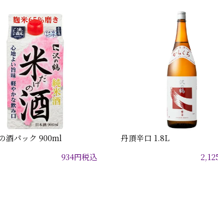
酒パック 900ml
丹頂辛口 1.8L
934
円
税込
2,12