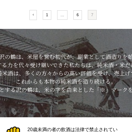
7
1
…
6
した沢の鶴は、米屋を営む初代が、副業として酒造りを
する力を代々受け継いできた私たちは、純米酒・米だ
純米酒は、多くの方々からの高い評価を受け、売上げ
これからも本物の純米酒を造り続ける。
とする沢の鶴は、米の字を由来とした「※」マーク
20歳未満の者の飲酒は法律で禁止されてい