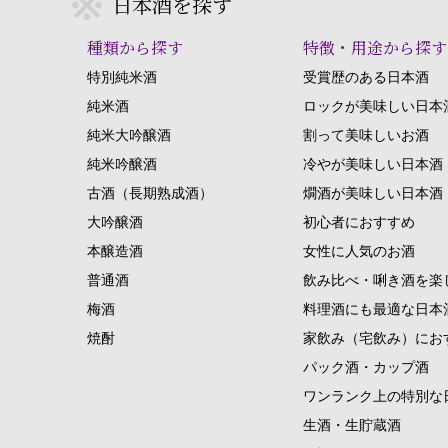
日本酒を探す
種類から探す
特徴・用途から探す
特別純米酒
受賞歴のある日本酒
純米酒
ロックが美味しい日本
純米大吟醸酒
割って美味しいお酒
純米吟醸酒
冷やが美味しい日本酒
古酒（長期熟成酒）
燗酒が美味しい日本酒
大吟醸酒
初心者におすすめ
本醸造酒
女性に人気のお酒
普通酒
飲み比べ・唎き酒を楽
梅酒
料理酒にも最適な日本
焼酎
家飲み（宅飲み）にお
パック酒・カップ酒
ワンランク上の特別な
生酒・生貯蔵酒