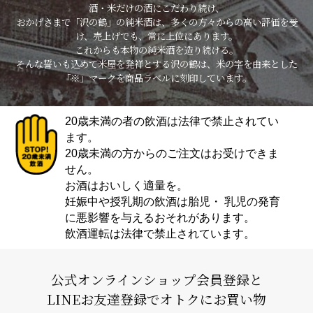
酒・米だけの酒にこだわり続け、
おかげさまで「沢の鶴」の純米酒は、多くの方々からの高い評価を受
け、売上げでも、常に上位にあります。
これからも本物の純米酒を造り続ける。
そんな誓いも込めて米屋を発祥とする沢の鶴は、米の字を由来とした
「※」マークを商品ラベルに刻印しています。
20歳未満の者の飲酒は法律で禁止されてい
ます。
20歳未満の方からのご注文はお受けできま
せん。
お酒はおいしく適量を。
妊娠中や授乳期の飲酒は胎児・ 乳児の発育
に悪影響を与えるおそれがあります。
飲酒運転は法律で禁止されています。
公式オンラインショップ会員登録と
LINEお友達登録でオトクにお買い物