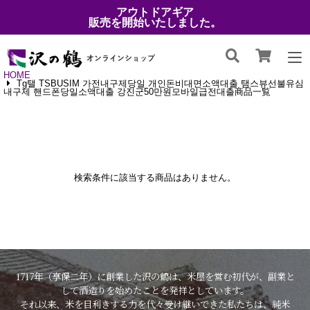
アウトドアギア
販売を開始いたしました。
HOME
Tg탤 TSBUSIM 가전내구제당일 개인돈비대면소액대출 탬스뷰선불유심
내구제 핸드폰당일소액대출 강진군50만원모바일급전대출商品一覧
検索条件に該当する商品はありません。
1717年（享保二年）に創業した沢の鶴は、米屋を営む初代が、副業と
して酒造りを始めたことを発祥としています。
それ以来、米を目利きする力を代々受け継いできた私たちは、純米