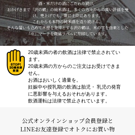
酒・米だけの酒にこだわり続け、
おかげさまで「沢の鶴」の純米酒は、多くの方々からの高い評価を受
け、売上げでも、常に上位にあります。
これからも本物の純米酒を造り続ける。
そんな誓いも込めて米屋を発祥とする沢の鶴は、米の字を由来とした
「※」マークを商品ラベルに刻印しています。
20歳未満の者の飲酒は法律で禁止されてい
ます。
20歳未満の方からのご注文はお受けできま
せん。
お酒はおいしく適量を。
妊娠中や授乳期の飲酒は胎児・ 乳児の発育
に悪影響を与えるおそれがあります。
飲酒運転は法律で禁止されています。
公式オンラインショップ会員登録と
LINEお友達登録でオトクにお買い物