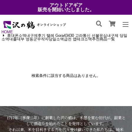
アウトドアギア
販売を開始いたしました。
HOME
휴대폰소액내구제후기 탤레 Gora43430 고라통신 선불유심내구제 당일
소액대출대부 영동군무작자당일소액급전 앱테크소액추천商品一覧
検索条件に該当する商品はありません。
1717年（享保二年）に創業した沢の鶴は、米屋を営む初代が、副業と
して酒造りを始めたことを発祥としています。
それ以来、米を目利きする力を代々受け継いできた私たちは、純米