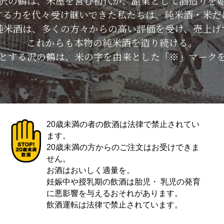
した沢の鶴は、米屋を営む初代が、副業として酒造りを
する力を代々受け継いできた私たちは、純米酒・米だ
純米酒は、多くの方々からの高い評価を受け、売上げ
これからも本物の純米酒を造り続ける。
とする沢の鶴は、米の字を由来とした「※」マーク
20歳未満の者の飲酒は法律で禁止されてい
ます。
20歳未満の方からのご注文はお受けできま
せん。
お酒はおいしく適量を。
妊娠中や授乳期の飲酒は胎児・ 乳児の発育
に悪影響を与えるおそれがあります。
飲酒運転は法律で禁止されています。