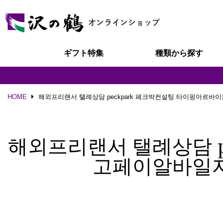
ギフト特集
種類から探す
HOME
해외프리랜서 탤례상담 peckpark 페크박컨설팅 타이핑아르
해외프리랜서 탤례상담 p
고페이알바일자