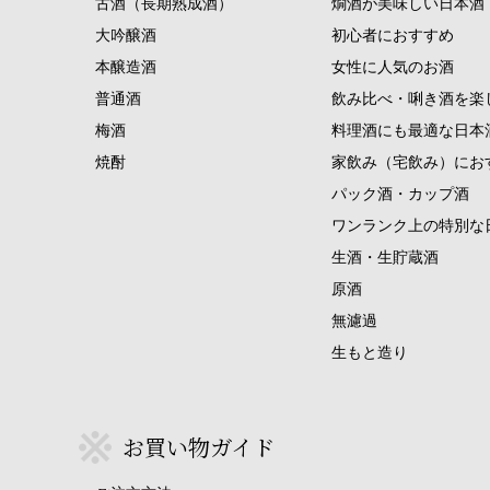
古酒（長期熟成酒）
燗酒が美味しい日本酒
大吟醸酒
初心者におすすめ
本醸造酒
女性に人気のお酒
普通酒
飲み比べ・唎き酒を楽
梅酒
料理酒にも最適な日本
焼酎
家飲み（宅飲み）にお
パック酒・カップ酒
ワンランク上の特別な
生酒・生貯蔵酒
原酒
無濾過
生もと造り
お買い物ガイド