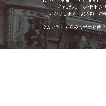
1717年（享保二年）に創業
それ以来、米を目利き
おかげさまで「沢の鶴」の
そんな誓いも込めて米屋を発祥