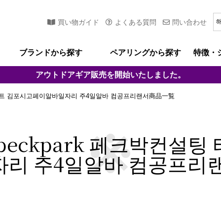
買い物ガイド
よくある質問
問い合わせ
ブランドから探す
ペアリングから探す
特徴・
アウトドアギア
販売を開始いたしました。
바이트 김포시고페이알바일자리 주4일알바 컴공프리랜서商品一覧
eckpark 페크박컨설
리 주4일알바 컴공프리