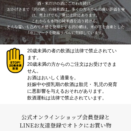
酒・米だけの酒にこだわり続け、
おかげさまで「沢の鶴」の純米酒は、多くの方々からの高い評価を受
け、売上げでも、常に上位にあります。
これからも本物の純米酒を造り続ける。
そんな誓いも込めて米屋を発祥とする沢の鶴は、米の字を由来とした
「※」マークを商品ラベルに刻印しています。
20歳未満の者の飲酒は法律で禁止されてい
ます。
20歳未満の方からのご注文はお受けできま
せん。
お酒はおいしく適量を。
妊娠中や授乳期の飲酒は胎児・ 乳児の発育
に悪影響を与えるおそれがあります。
飲酒運転は法律で禁止されています。
公式オンラインショップ会員登録と
LINEお友達登録でオトクにお買い物