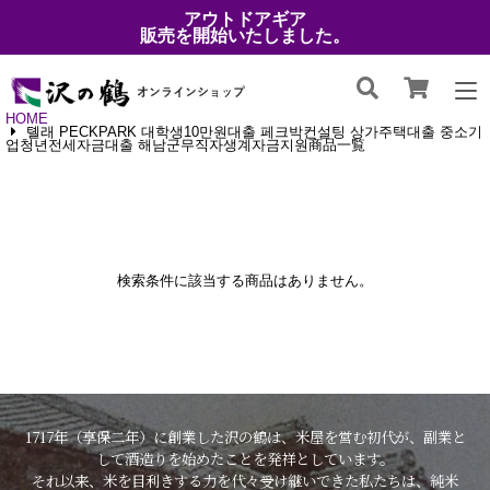
アウトドアギア
販売を開始いたしました。
HOME
톌래 PECKPARK 대학생10만원대출 페크박컨설팅 상가주택대출 중소기
업청년전세자금대출 해남군무직자생계자금지원商品一覧
検索条件に該当する商品はありません。
1717年（享保二年）に創業した沢の鶴は、米屋を営む初代が、副業と
して酒造りを始めたことを発祥としています。
それ以来、米を目利きする力を代々受け継いできた私たちは、純米