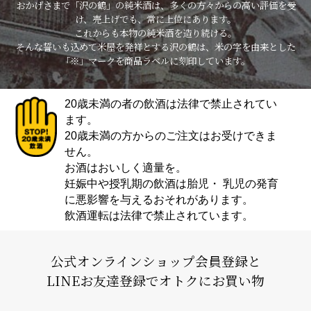
おかげさまで「沢の鶴」の純米酒は、多くの方々からの高い評価を受
け、売上げでも、常に上位にあります。
これからも本物の純米酒を造り続ける。
そんな誓いも込めて米屋を発祥とする沢の鶴は、米の字を由来とした
「※」マークを商品ラベルに刻印しています。
20歳未満の者の飲酒は法律で禁止されてい
ます。
20歳未満の方からのご注文はお受けできま
せん。
お酒はおいしく適量を。
妊娠中や授乳期の飲酒は胎児・ 乳児の発育
に悪影響を与えるおそれがあります。
飲酒運転は法律で禁止されています。
公式オンラインショップ会員登録と
LINEお友達登録でオトクにお買い物