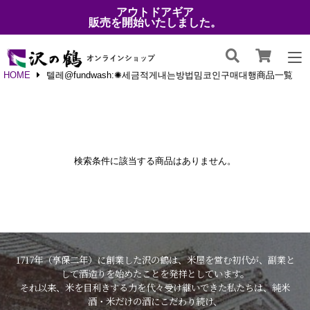
アウトドアギア
販売を開始いたしました。
HOME
텔레@fundwash:✺세금적게내는방법밈코인구매대행商品一覧
検索条件に該当する商品はありません。
1717年（享保二年）に創業した沢の鶴は、米屋を営む初代が、副業と
して酒造りを始めたことを発祥としています。
それ以来、米を目利きする力を代々受け継いできた私たちは、純米
酒・米だけの酒にこだわり続け、