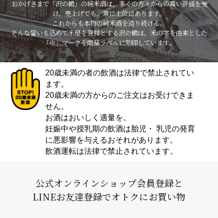
おかげさまで「沢の鶴」の純米酒は、多くの方々からの高い評価を受
け、売上げでも、常に上位にあります。
これからも本物の純米酒を造り続ける。
そんな誓いも込めて米屋を発祥とする沢の鶴は、米の字を由来とした
「※」マークを商品ラベルに刻印しています。
20歳未満の者の飲酒は法律で禁止されてい
ます。
20歳未満の方からのご注文はお受けできま
せん。
お酒はおいしく適量を。
妊娠中や授乳期の飲酒は胎児・ 乳児の発育
に悪影響を与えるおそれがあります。
飲酒運転は法律で禁止されています。
公式オンラインショップ会員登録と
LINEお友達登録でオトクにお買い物