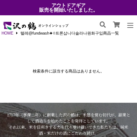
アウトドアギア
販売を開始いたしました。
HOME
텔레@fundwash⯌♢트론삽니다솔라나원화구입商品一覧
検索条件に該当する商品はありません。
1717年（享保二年）に創業した沢の鶴は、米屋を営む初代が、副業と
して酒造りを始めたことを発祥としています。
それ以来、米を目利きする力を代々受け継いできた私たちは、純米
酒・米だけの酒にこだわり続け、