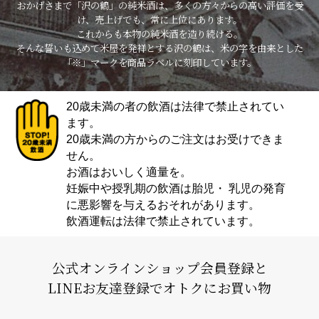
おかげさまで「沢の鶴」の純米酒は、多くの方々からの高い評価を受
け、売上げでも、常に上位にあります。
これからも本物の純米酒を造り続ける。
そんな誓いも込めて米屋を発祥とする沢の鶴は、米の字を由来とした
「※」マークを商品ラベルに刻印しています。
20歳未満の者の飲酒は法律で禁止されてい
ます。
20歳未満の方からのご注文はお受けできま
せん。
お酒はおいしく適量を。
妊娠中や授乳期の飲酒は胎児・ 乳児の発育
に悪影響を与えるおそれがあります。
飲酒運転は法律で禁止されています。
公式オンラインショップ会員登録と
LINEお友達登録でオトクにお買い物