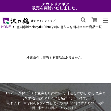
アウトドアギア
販売を開始いたしました。
HOME
텔레@bitcoinsyri⨳♢btc구매대행fx믹싱최저수수료商品一覧
検索条件に該当する商品はありません。
1717年（享保二年）に創業した沢の鶴は、米屋を営む初代が、副業と
して酒造りを始めたことを発祥としています。
それ以来、米を目利きする力を代々受け継いできた私たちは、純米
酒・米だけの酒にこだわり続け、