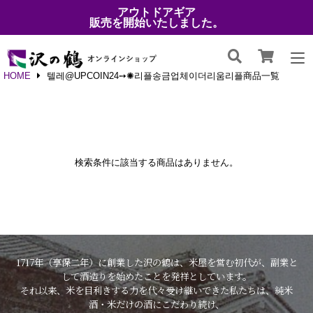
アウトドアギア
販売を開始いたしました。
HOME
텔레@UPCOIN24➙✺리플송금업체이더리움리플商品一覧
検索条件に該当する商品はありません。
1717年（享保二年）に創業した沢の鶴は、米屋を営む初代が、副業と
して酒造りを始めたことを発祥としています。
それ以来、米を目利きする力を代々受け継いできた私たちは、純米
酒・米だけの酒にこだわり続け、