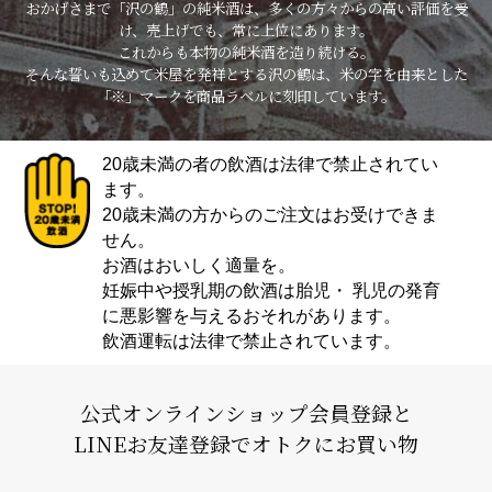
おかげさまで「沢の鶴」の純米酒は、多くの方々からの高い評価を受
け、売上げでも、常に上位にあります。
これからも本物の純米酒を造り続ける。
そんな誓いも込めて米屋を発祥とする沢の鶴は、米の字を由来とした
「※」マークを商品ラベルに刻印しています。
20歳未満の者の飲酒は法律で禁止されてい
ます。
20歳未満の方からのご注文はお受けできま
せん。
お酒はおいしく適量を。
妊娠中や授乳期の飲酒は胎児・ 乳児の発育
に悪影響を与えるおそれがあります。
飲酒運転は法律で禁止されています。
公式オンラインショップ会員登録と
LINEお友達登録でオトクにお買い物