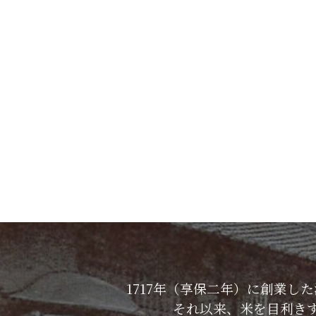
1717年（享保二年）に創業
それ以来、米を目利き