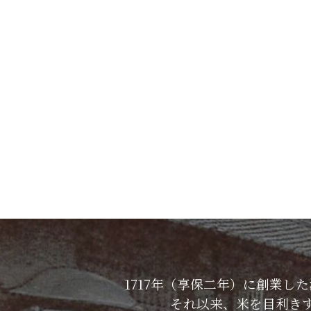
1717年（享保二年）に創業
それ以来、米を目利き