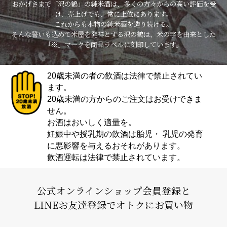
おかげさまで「沢の鶴」の純米酒は、多くの方々からの高い評価を受
け、売上げでも、常に上位にあります。
これからも本物の純米酒を造り続ける。
そんな誓いも込めて米屋を発祥とする沢の鶴は、米の字を由来とした
「※」マークを商品ラベルに刻印しています。
20歳未満の者の飲酒は法律で禁止されてい
ます。
20歳未満の方からのご注文はお受けできま
せん。
お酒はおいしく適量を。
妊娠中や授乳期の飲酒は胎児・ 乳児の発育
に悪影響を与えるおそれがあります。
飲酒運転は法律で禁止されています。
公式オンラインショップ会員登録と
LINEお友達登録でオトクにお買い物