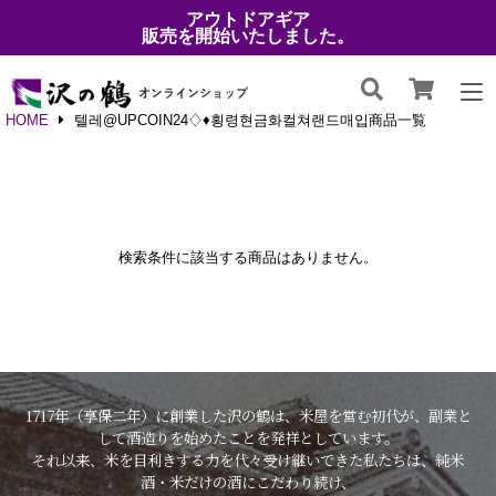
アウトドアギア
販売を開始いたしました。
HOME
텔레@UPCOIN24♢♦횡령현금화컬쳐랜드매입商品一覧
検索条件に該当する商品はありません。
1717年（享保二年）に創業した沢の鶴は、米屋を営む初代が、副業と
して酒造りを始めたことを発祥としています。
それ以来、米を目利きする力を代々受け継いできた私たちは、純米
酒・米だけの酒にこだわり続け、