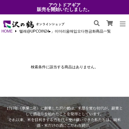
アウトドアギア
販売を開始いたしました。
HOME
텔레@UPCOIN24▸」이더리움매입오다현금화商品一覧
検索条件に該当する商品はありません。
1717年（享保二年）に創業した沢の鶴は、米屋を営む初代が、副業と
して酒造りを始めたことを発祥としています。
それ以来、米を目利きする力を代々受け継いできた私たちは、純米
酒・米だけの酒にこだわり続け、