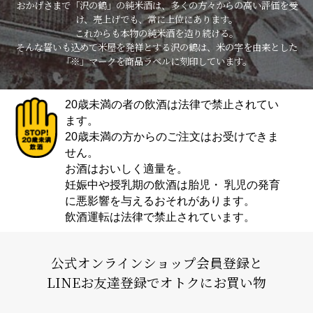
おかげさまで「沢の鶴」の純米酒は、多くの方々からの高い評価を受
け、売上げでも、常に上位にあります。
これからも本物の純米酒を造り続ける。
そんな誓いも込めて米屋を発祥とする沢の鶴は、米の字を由来とした
「※」マークを商品ラベルに刻印しています。
20歳未満の者の飲酒は法律で禁止されてい
ます。
20歳未満の方からのご注文はお受けできま
せん。
お酒はおいしく適量を。
妊娠中や授乳期の飲酒は胎児・ 乳児の発育
に悪影響を与えるおそれがあります。
飲酒運転は法律で禁止されています。
公式オンラインショップ会員登録と
LINEお友達登録でオトクにお買い物