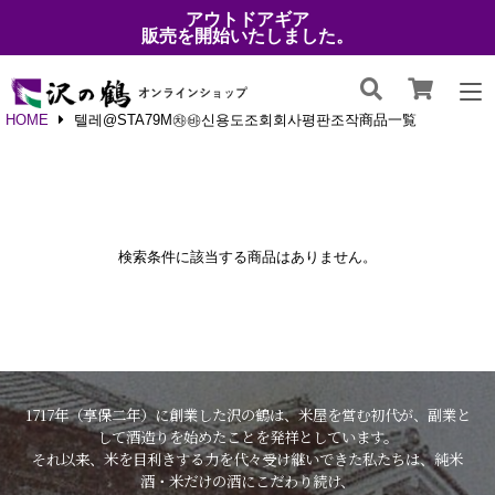
アウトドアギア
販売を開始いたしました。
HOME
텔레@STA79M㉷㉳신용도조회회사평판조작商品一覧
検索条件に該当する商品はありません。
1717年（享保二年）に創業した沢の鶴は、米屋を営む初代が、副業と
して酒造りを始めたことを発祥としています。
それ以来、米を目利きする力を代々受け継いできた私たちは、純米
酒・米だけの酒にこだわり続け、