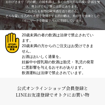
おかげさまで「沢の鶴」の純米酒は、多くの方々からの高い評価を受
け、売上げでも、常に上位にあります。
これからも本物の純米酒を造り続ける。
そんな誓いも込めて米屋を発祥とする沢の鶴は、米の字を由来とした
「※」マークを商品ラベルに刻印しています。
20歳未満の者の飲酒は法律で禁止されてい
ます。
20歳未満の方からのご注文はお受けできま
せん。
お酒はおいしく適量を。
妊娠中や授乳期の飲酒は胎児・ 乳児の発育
に悪影響を与えるおそれがあります。
飲酒運転は法律で禁止されています。
公式オンラインショップ会員登録と
LINEお友達登録でオトクにお買い物