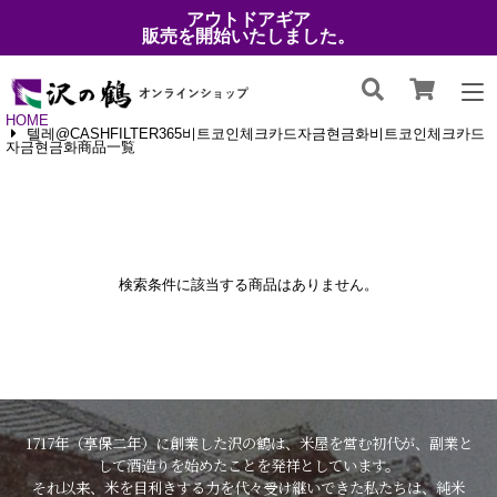
アウトドアギア
販売を開始いたしました。
HOME
텔레@CASHFILTER365비트코인체크카드자금현금화비트코인체크카드
자금현금화商品一覧
検索条件に該当する商品はありません。
1717年（享保二年）に創業した沢の鶴は、米屋を営む初代が、副業と
して酒造りを始めたことを発祥としています。
それ以来、米を目利きする力を代々受け継いできた私たちは、純米