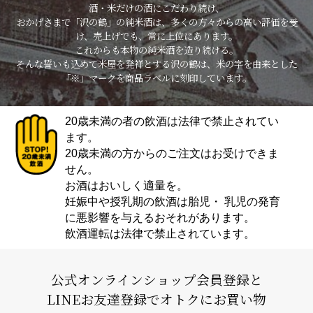
酒・米だけの酒にこだわり続け、
おかげさまで「沢の鶴」の純米酒は、多くの方々からの高い評価を受
け、売上げでも、常に上位にあります。
これからも本物の純米酒を造り続ける。
そんな誓いも込めて米屋を発祥とする沢の鶴は、米の字を由来とした
「※」マークを商品ラベルに刻印しています。
20歳未満の者の飲酒は法律で禁止されてい
ます。
20歳未満の方からのご注文はお受けできま
せん。
お酒はおいしく適量を。
妊娠中や授乳期の飲酒は胎児・ 乳児の発育
に悪影響を与えるおそれがあります。
飲酒運転は法律で禁止されています。
公式オンラインショップ会員登録と
LINEお友達登録でオトクにお買い物