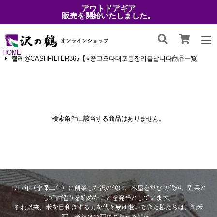
アウトドアギア
販売を開始いたしました。
HOME
텔레@CASHFILTER365【⟡중고오다대포통장리플삽니다商品一覧
検索条件に該当する商品はありません。
1717年（享保二年）に創業した沢の鶴は、米屋を営む初代が、副業と
して酒造りを始めたことを発祥としています。
それ以来、米を目利きする力を代々受け継いできた私たちは、純米
酒・米だけの酒にこだわり続け、