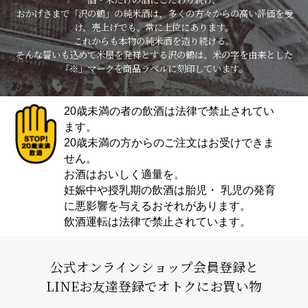
おかげさまで「沢の鶴」の純米酒は、多くの方々からの高い評価を受
け、売上げでも、常に上位にあります。
これからも本物の純米酒を造り続ける。
そんな誓いも込めて米屋を発祥とする沢の鶴は、米の字を由来とした
「※」マークを商品ラベルに刻印しています。
20歳未満の者の飲酒は法律で禁止されてい
ます。
20歳未満の方からのご注文はお受けできま
せん。
お酒はおいしく適量を。
妊娠中や授乳期の飲酒は胎児・ 乳児の発育
に悪影響を与えるおそれがあります。
飲酒運転は法律で禁止されています。
公式オンラインショップ会員登録と
LINEお友達登録でオトクにお買い物